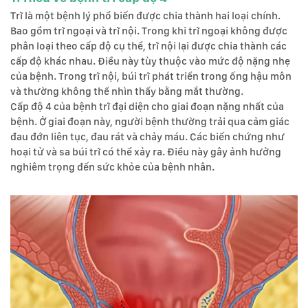
Trĩ là một bệnh lý phổ biến được chia thành hai loại chính.
Bao gồm trĩ ngoại và trĩ nội. Trong khi trĩ ngoại không được
phân loại theo cấp độ cụ thể, trĩ nội lại được chia thành các
cấp độ khác nhau. Điều này tùy thuộc vào mức độ nặng nhẹ
của bệnh. Trong trĩ nội, búi trĩ phát triển trong ống hậu môn
và thường không thể nhìn thấy bằng mắt thường.
Cấp độ 4 của bệnh trĩ đại diện cho giai đoạn nặng nhất của
bệnh. Ở giai đoạn này, người bệnh thường trải qua cảm giác
đau đớn liên tục, đau rát và chảy máu. Các biến chứng như
hoại tử và sa búi trĩ có thể xảy ra. Điều này gây ảnh hưởng
nghiêm trọng đến sức khỏe của bệnh nhân.