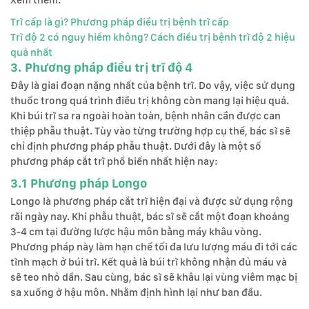
Xem thêm:
Trĩ cấp là gì? Phương pháp điều trị bệnh trĩ cấp
Trĩ độ 2 có nguy hiểm không? Cách điều trị bệnh trĩ độ 2 hiệu
quả nhất
3. Phương pháp điều trị trĩ độ 4
Đây là giai đoạn nặng nhất của bệnh trĩ. Do vậy, việc sử dụng
thuốc trong quá trình điều trị không còn mang lại hiệu quả.
Khi búi trĩ sa ra ngoài hoàn toàn, bệnh nhân cần được can
thiệp phẫu thuật. Tùy vào từng trường hợp cụ thể, bác sĩ sẽ
chỉ định phương pháp phẫu thuật. Dưới đây là một số
phương pháp cắt trĩ phổ biến nhất hiện nay:
3.1 Phương pháp Longo
Longo là phương pháp cắt trĩ hiện đại và được sử dụng rộng
rãi ngày nay. Khi phẫu thuật, bác sĩ sẽ cắt một đoạn khoảng
3-4 cm tại đường lược hậu môn bằng máy khâu vòng.
Phương pháp này làm hạn chế tối đa lưu lượng máu đi tới các
tĩnh mạch ở búi trĩ. Kết quả là búi trĩ không nhận đủ máu và
sẽ teo nhỏ dần. Sau cùng, bác sĩ sẽ khâu lại vùng viêm mạc bị
sa xuống ở hậu môn. Nhằm định hình lại như ban đầu.