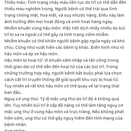
Thiếu máu: Tình trạng chảy máu liên tục do trĩ có thể dẫn đến
thiếu máu nghiêm trọng. Người bệnh có thể trải qua tình
trạng chóng mặt, hoa mắt, và suy nhược nặng. Điều này làm
ảnh hưởng đến mọi hoạt động và sinh hoạt hàng ngày.
Nhiễm khuẩn vùng hậu môn: Việc tiết dịch nhầy nhiều do búi
trĩ bị sa ra ngoài có thể gây ra tình trạng viêm nhiễm.
Nhiễm khuẩn có thể khiến người bệnh gặp ngứa ngáy và khó
chịu. Cũng như xuất hiện các bệnh lý khác. Điển hình như rò
hậu môn và áp xe hậu môn.
Hậu môn bị hoại tử: Vi khuẩn xâm nhập và tấn công trong
thời gian dài có thể dẫn đến hoại tử của các búi trĩ. Trong
những trường hợp này, người bệnh bắt buộc phải lựa chọn
cách cắt trĩ truyền thống để giải quyết khu vực bị hoại tử.
Tuy nhiên sẽ rất khó hậu môn có thể quay về lại trạng thái
ban đầu.
Nguy cơ ung thư: Tỷ lệ mắc ung thư do trĩ độ 4 không quá
lớn. Tuy nhiên búi trĩ ở cấp độ nặng có thể làm tăng nguy cơ
mắc ung thư ở vùng hậu môn và trực tràng. Nếu không phát
hiện sớm, ung thư có thể gây nguy hiểm đến tính mạng của
bệnh nhân.