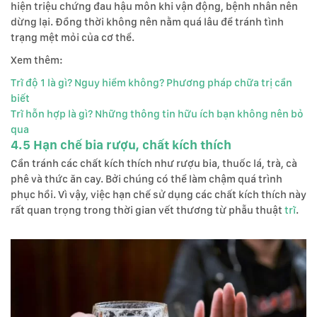
hiện triệu chứng đau hậu môn khi vận động, bệnh nhân nên
dừng lại. Đồng thời không nên nằm quá lâu để tránh tình
trạng mệt mỏi của cơ thể.
Xem thêm:
Trĩ độ 1 là gì? Nguy hiểm không? Phương pháp chữa trị cần
biết
Trĩ hỗn hợp là gì? Những thông tin hữu ích bạn không nên bỏ
qua
4.5 Hạn chế bia rượu, chất kích thích
Cần tránh các chất kích thích như rượu bia, thuốc lá, trà, cà
phê và thức ăn cay. Bởi chúng có thể làm chậm quá trình
phục hồi. Vì vậy, việc hạn chế sử dụng các chất kích thích này
rất quan trọng trong thời gian vết thương từ phẫu thuật
trĩ
.