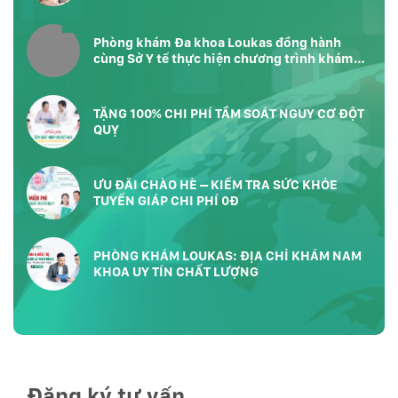
Phòng khám Đa khoa Loukas đồng hành
cùng Sở Y tế thực hiện chương trình khám
sức khỏe toàn dân tại Phường Bàn Cờ
TP.HCM
TẶNG 100% CHI PHÍ TẦM SOÁT NGUY CƠ ĐỘT
QUỴ
ƯU ĐÃI CHÀO HÈ – KIỂM TRA SỨC KHỎE
TUYẾN GIÁP CHI PHÍ 0Đ
PHÒNG KHÁM LOUKAS: ĐỊA CHỈ KHÁM NAM
KHOA UY TÍN CHẤT LƯỢNG
Đăng ký tư vấn