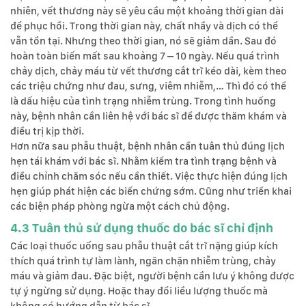
nhiên, vết thương này sẽ yêu cầu một khoảng thời gian dài
để phục hồi. Trong thời gian này, chất nhầy và dịch có thể
vẫn tồn tại. Nhưng theo thời gian, nó sẽ giảm dần. Sau đó
hoàn toàn biến mất sau khoảng 7 – 10 ngày. Nếu quá trình
chảy dịch, chảy máu từ vết thương cắt trĩ kéo dài, kèm theo
các triệu chứng như đau, sưng, viêm nhiễm,… Thì đó có thể
là dấu hiệu của tình trạng nhiễm trùng. Trong tình huống
này, bệnh nhân cần liên hệ với bác sĩ để được thăm khám và
điều trị kịp thời.
Hơn nữa sau phẫu thuật, bệnh nhân cần tuân thủ đúng lịch
hẹn tái khám với bác sĩ. Nhằm kiểm tra tình trạng bệnh và
điều chỉnh chăm sóc nếu cần thiết. Việc thực hiện đúng lịch
hẹn giúp phát hiện các biến chứng sớm. Cũng như triển khai
các biện pháp phòng ngừa một cách chủ động.
4.3 Tuân thủ sử dụng thuốc do bác sĩ chỉ định
Các loại thuốc uống sau phẫu thuật cắt trĩ nặng giúp kích
thích quá trình tự làm lành, ngăn chặn nhiễm trùng, chảy
máu và giảm đau. Đặc biệt, người bệnh cần lưu ý không được
tự ý ngừng sử dụng. Hoặc thay đổi liều lượng thuốc mà