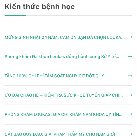
Kiến thức bệnh học
MỪNG SINH NHẬT 24 NĂM: CẢM ƠN BẠN ĐÃ CHỌN LOUKAS
– CHỌN SỐNG KHỎE
Phòng khám Đa khoa Loukas đồng hành cùng Sở Y tế
thực hiện chương trình khám sức khỏe toàn dân tại
Phường Bàn Cờ TP.HCM
TẶNG 100% CHI PHÍ TẦM SOÁT NGUY CƠ ĐỘT QUỴ
ƯU ĐÃI CHÀO HÈ – KIỂM TRA SỨC KHỎE TUYẾN GIÁP CHI
PHÍ 0Đ
PHÒNG KHÁM LOUKAS: ĐỊA CHỈ KHÁM NAM KHOA UY TÍN
CHẤT LƯỢNG
CẮT BAO QUY ĐẦU: GIẢI PHÁP THẨM MỸ CHO NAM GIỚI