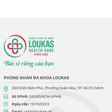
PHÒNG KHÁM ĐA KHOA LOUKAS
269 Điện Biên Phủ, Phường Xuân Hòa, TP. Hồ Chí Minh
Số GPHĐ:
04340/HCM-GPHĐ
Ngày cấp:
13/10/2023
Email:
cskh@loukas.vn