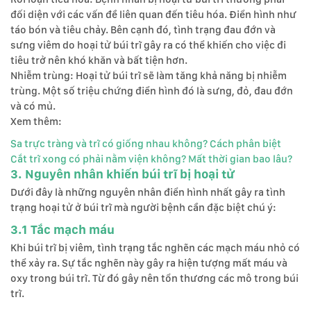
đối diện với các vấn đề liên quan đến tiêu hóa. Điển hình như
táo bón và tiêu chảy. Bên cạnh đó, tình trạng đau đớn và
sưng viêm do hoại tử búi trĩ gây ra có thể khiến cho việc đi
tiêu trở nên khó khăn và bất tiện hơn.
Nhiễm trùng: Hoại tử búi trĩ sẽ làm tăng khả năng bị nhiễm
trùng. Một số triệu chứng điển hình đó là sưng, đỏ, đau đớn
và có mủ.
Xem thêm:
Sa trực tràng và trĩ có giống nhau không? Cách phân biệt
Cắt trĩ xong có phải nằm viện không? Mất thời gian bao lâu?
3. Nguyên nhân khiến búi trĩ bị hoại tử
Dưới đây là những nguyên nhân điển hình nhất gây ra tình
trạng hoại tử ở búi trĩ mà người bệnh cần đặc biệt chú ý:
3.1 Tắc mạch máu
Khi búi trĩ bị viêm, tình trạng tắc nghẽn các mạch máu nhỏ có
thể xảy ra. Sự tắc nghẽn này gây ra hiện tượng mất máu và
oxy trong búi trĩ. Từ đó gây nên tổn thương các mô trong búi
trĩ.