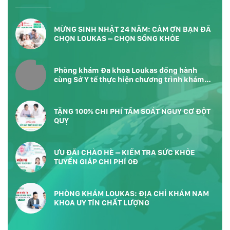
MỪNG SINH NHẬT 24 NĂM: CẢM ƠN BẠN ĐÃ
CHỌN LOUKAS – CHỌN SỐNG KHỎE
Phòng khám Đa khoa Loukas đồng hành
cùng Sở Y tế thực hiện chương trình khám
sức khỏe toàn dân tại Phường Bàn Cờ
TP.HCM
TẶNG 100% CHI PHÍ TẦM SOÁT NGUY CƠ ĐỘT
QUỴ
ƯU ĐÃI CHÀO HÈ – KIỂM TRA SỨC KHỎE
TUYẾN GIÁP CHI PHÍ 0Đ
PHÒNG KHÁM LOUKAS: ĐỊA CHỈ KHÁM NAM
KHOA UY TÍN CHẤT LƯỢNG