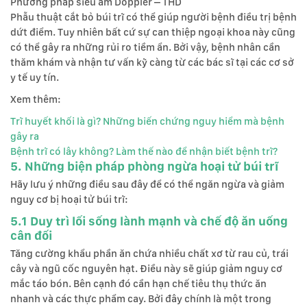
Phương pháp siêu âm Doppler – THD
Phẫu thuật cắt bỏ búi trĩ có thể giúp người bệnh điều trị bệnh
dứt điểm. Tuy nhiên bất cứ sự can thiệp ngoại khoa này cũng
có thể gây ra những rủi ro tiềm ẩn. Bởi vậy, bệnh nhân cần
thăm khám và nhận tư vấn kỹ càng từ các bác sĩ tại các cơ sở
y tế uy tín.
Xem thêm:
Trĩ huyết khối là gì? Những biến chứng nguy hiểm mà bệnh
gây ra
Bệnh trĩ có lây không? Làm thế nào để nhận biết bệnh trĩ?
5. Những biện pháp phòng ngừa hoại tử búi trĩ
Hãy lưu ý những điều sau đây để có thể ngăn ngừa và giảm
nguy cơ bị hoại tử búi trĩ:
5.1 Duy trì lối sống lành mạnh và chế độ ăn uống
cân đối
Tăng cường khẩu phần ăn chứa nhiều chất xơ từ rau củ, trái
cây và ngũ cốc nguyên hạt. Điều này sẽ giúp giảm nguy cơ
mắc táo bón. Bên cạnh đó cần hạn chế tiêu thụ thức ăn
nhanh và các thực phẩm cay. Bởi đây chính là một trong