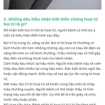
2. Những dấu hiệu nhận biết biến chứng hoại tử
búi trĩ là gì?
Để nhận biết búi trĩ khi bị hoại tử, người bệnh có thể lưu ý
một số biểu hiện điển hình sau đây:
Búi trĩ bị sưng to, căng và đỏ: Búi trĩ bị hoại tử thường có
kích thước lớn hơn. Không những vậy còn có màu đỏ đậm và
căng lên hơn so với bình thường. Triệu chứng này có thể gây
đau đớn và không thoải mái cho bệnh nhân.
Cảm thấy đau nhức tại hậu môn: Người mắc bệnh này sẽ cảm
thấy đau đớn nhiều tại vùng hậu môn. Đặc biệt là khi ngồi lâu
hoặc vận động mạnh. Điều này sẽ tạo áp lực lên vùng bị hoại
tử.
Mất máu: Búi trĩ bị hoại tử sẽ khiến vùng hậu môn bị chảy
máu thường xuyên. Người bệnh có thể nhận thấy rõ tình
trạng này sau khi đi đại tiện. Cụ thể đó là trên giấy vệ sinh,
nước tiểu hoặc phân.
Rối loạn tiêu hóa: Bệnh nhân bị hoại tử búi trĩ thường phải