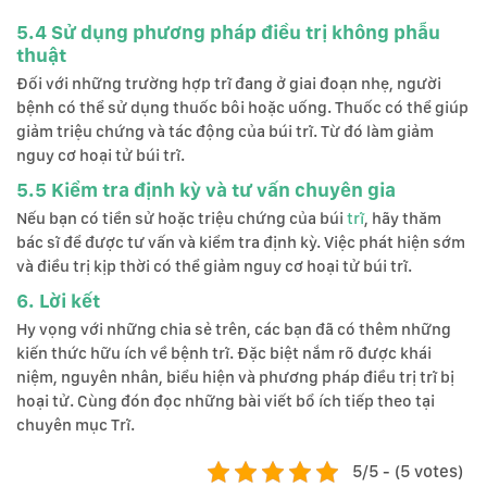
5.4 Sử dụng phương pháp điều trị không phẫu
thuật
Đối với những trường hợp trĩ đang ở giai đoạn nhẹ, người
bệnh có thể sử dụng thuốc bôi hoặc uống. Thuốc có thể giúp
giảm triệu chứng và tác động của búi trĩ. Từ đó làm giảm
nguy cơ hoại tử búi trĩ.
5.5 Kiểm tra định kỳ và tư vấn chuyên gia
Nếu bạn có tiền sử hoặc triệu chứng của búi
trĩ
, hãy thăm
bác sĩ để được tư vấn và kiểm tra định kỳ. Việc phát hiện sớm
và điều trị kịp thời có thể giảm nguy cơ hoại tử búi trĩ.
6. Lời kết
Hy vọng với những chia sẻ trên, các bạn đã có thêm những
kiến thức hữu ích về bệnh trĩ. Đặc biệt nắm rõ được khái
niệm, nguyên nhân, biểu hiện và phương pháp điều trị trĩ bị
hoại tử. Cùng đón đọc những bài viết bổ ích tiếp theo tại
chuyên mục Trĩ.
5/5 - (5 votes)