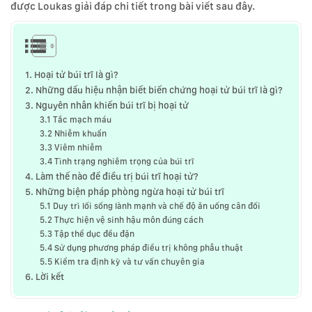
được Loukas giải đáp chi tiết trong bài viết sau đây.
1. Hoại tử búi trĩ là gì?
2. Những dấu hiệu nhận biết biến chứng hoại tử búi trĩ là gì?
3. Nguyên nhân khiến búi trĩ bị hoại tử
3.1 Tắc mạch máu
3.2 Nhiễm khuẩn
3.3 Viêm nhiễm
3.4 Tình trạng nghiêm trọng của búi trĩ
4. Làm thế nào để điều trị búi trĩ hoại tử?
5. Những biện pháp phòng ngừa hoại tử búi trĩ
5.1 Duy trì lối sống lành mạnh và chế độ ăn uống cân đối
5.2 Thực hiện vệ sinh hậu môn đúng cách
5.3 Tập thể dục đều đặn
5.4 Sử dụng phương pháp điều trị không phẫu thuật
5.5 Kiểm tra định kỳ và tư vấn chuyên gia
6. Lời kết