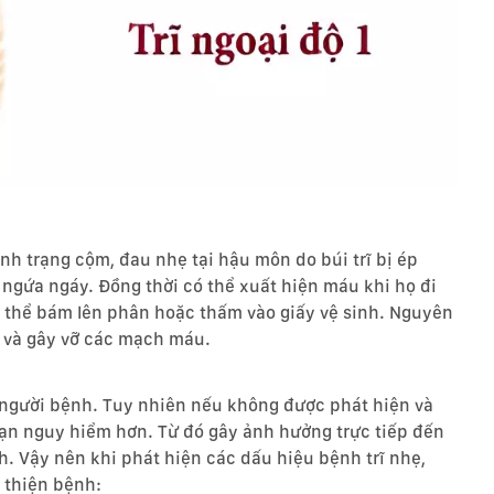
ình trạng cộm, đau nhẹ tại hậu môn do búi trĩ bị ép
 ngứa ngáy. Đồng thời có thể xuất hiện máu khi họ đi
ó thể bám lên phân hoặc thấm vào giấy vệ sinh. Nguyên
t và gây vỡ các mạch máu.
 người bệnh. Tuy nhiên nếu không được phát hiện và
 đoạn nguy hiểm hơn. Từ đó gây ảnh hưởng trực tiếp đến
. Vậy nên khi phát hiện các dấu hiệu bệnh trĩ nhẹ,
 thiện bệnh: