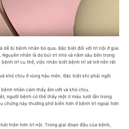
à dễ bị bệnh nhân bỏ qua. Đặc biệt đối với trĩ nội ở giai
 Nguyên nhân là do búi trĩ nhỏ và nằm sâu bên trong
ệnh trĩ cụ thể, việc nhận biết bệnh trĩ sẽ trở nên rất
và khó chịu ở vùng hậu môn. Đặc biệt khi phải ngồi
o bệnh nhân cảm thấy ẩm ướt và khó chịu.
iệt, người bệnh có thể thấy một ít máu tươi lẫn trong
iệu chứng này thường phổ biến hơn ở bệnh trĩ ngoại hơn
hát hiện hơn trĩ nội. Trong giai đoạn đầu của bệnh,