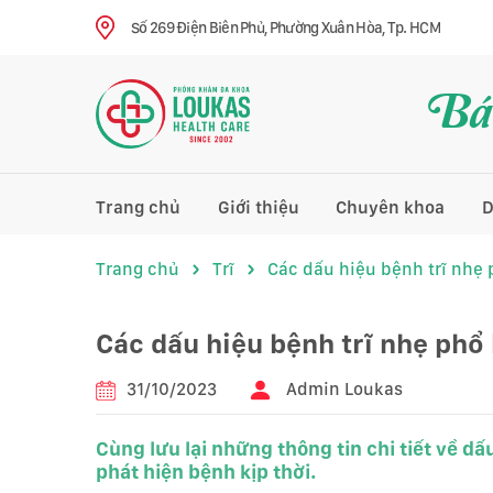
Số 269 Điện Biên Phủ, Phường Xuân Hòa, Tp. HCM
Bác
Trang chủ
Giới thiệu
Chuyên khoa
D
Trang chủ
Trĩ
Các dấu hiệu bệnh trĩ nhẹ 
Các dấu hiệu bệnh trĩ nhẹ phổ
31/10/2023
Admin Loukas
Cùng lưu lại những thông tin chi tiết về d
phát hiện bệnh kịp thời.