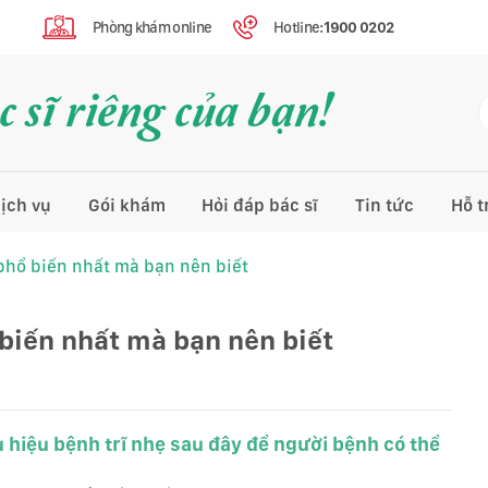
Phòng khám online
Hotline:
1900 0202
 sĩ riêng của bạn!
ịch vụ
Gói khám
Hỏi đáp bác sĩ
Tin tức
Hỗ t
phổ biến nhất mà bạn nên biết
 biến nhất mà bạn nên biết
ấu hiệu bệnh trĩ nhẹ sau đây để người bệnh có thể