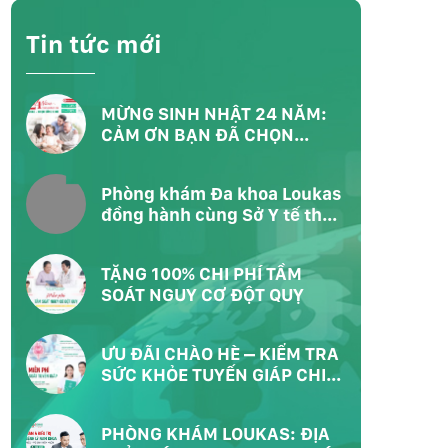
Tin tức mới
MỪNG SINH NHẬT 24 NĂM:
CẢM ƠN BẠN ĐÃ CHỌN
LOUKAS – CHỌN SỐNG KHỎE
Phòng khám Đa khoa Loukas
đồng hành cùng Sở Y tế thực
hiện chương trình khám sức
khỏe toàn dân tại Phường
TẶNG 100% CHI PHÍ TẦM
Bàn Cờ TP.HCM
SOÁT NGUY CƠ ĐỘT QUỴ
ƯU ĐÃI CHÀO HÈ – KIỂM TRA
SỨC KHỎE TUYẾN GIÁP CHI
PHÍ 0Đ
PHÒNG KHÁM LOUKAS: ĐỊA