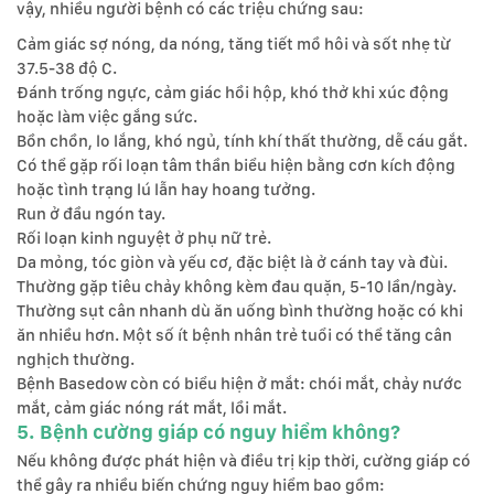
vậy, nhiều người bệnh có các triệu chứng sau:
Cảm giác sợ nóng, da nóng, tăng tiết mồ hôi và sốt nhẹ từ
37.5-38 độ C.
Đánh trống ngực, cảm giác hồi hộp, khó thở khi xúc động
hoặc làm việc gắng sức.
Bồn chồn, lo lắng, khó ngủ, tính khí thất thường, dễ cáu gắt.
Có thể gặp rối loạn tâm thần biểu hiện bằng cơn kích động
hoặc tình trạng lú lẫn hay hoang tưởng.
Run ở đầu ngón tay.
Rối loạn kinh nguyệt ở phụ nữ trẻ.
Da mỏng, tóc giòn và yếu cơ, đặc biệt là ở cánh tay và đùi.
Thường gặp tiêu chảy không kèm đau quặn, 5-10 lần/ngày.
Thường sụt cân nhanh dù ăn uống bình thường hoặc có khi
ăn nhiều hơn. Một số ít bệnh nhân trẻ tuổi có thể tăng cân
nghịch thường.
Bệnh Basedow còn có biểu hiện ở mắt: chói mắt, chảy nước
mắt, cảm giác nóng rát mắt, lồi mắt.
5. Bệnh cường giáp có nguy hiểm không?
Nếu không được phát hiện và điều trị kịp thời, cường giáp có
thể gây ra nhiều biến chứng nguy hiểm bao gồm: