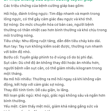
Các triệu chứng của bệnh cường giáp bao gồm:
Hồi hộp, đánh trống ngực: Tim đập nhanh và mạnh trong
lồng ngực, có thể gây cảm giác đau ngực và khó thở.
Sợ nóng: Do mức chuyển hóa cơ bản cao, người bệnh
thường có thân nhiệt cao hơn bình thường và khó chịu trong
môi trường nóng.
Tiêu chảy: Nhu động ruột tăng, dẫn đến tiêu chảy kéo dài.
Run tay: Tay run không kiểm soát được, thường run nhanh
với biên độ nhỏ.
Bướu cổ: Tuyến giáp phình to ở vùng cổ do bị phì đại.
Sụt cân: Dù chế độ ăn không thay đổi hoặc ăn nhiều hơn,
người bệnh vẫn sụt cân, có thể giảm nhiều kilogram trong
một tháng.
Ra mồ hôi nhiều: Thường ra mồ hôi ngay cả khi không vận
động, kết hợp với cảm giác sợ nóng.
Thay đổi tính tình: Dễ cáu giận, lo lắng.
Rối loạn giấc ngủ: Khó ngủ, giấc ngủ không sâu và ngắn hơn
bình thường.
Yếu mệt: Cảm thấy mệt mỏi, giảm khả năng gắng sức và