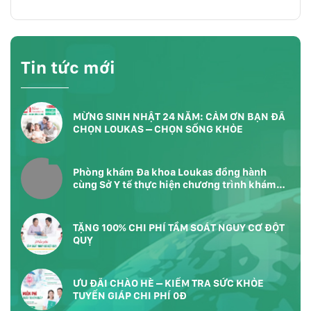
Tin tức mới
MỪNG SINH NHẬT 24 NĂM: CẢM ƠN BẠN ĐÃ
CHỌN LOUKAS – CHỌN SỐNG KHỎE
Phòng khám Đa khoa Loukas đồng hành
cùng Sở Y tế thực hiện chương trình khám
sức khỏe toàn dân tại Phường Bàn Cờ
TP.HCM
TẶNG 100% CHI PHÍ TẦM SOÁT NGUY CƠ ĐỘT
QUỴ
ƯU ĐÃI CHÀO HÈ – KIỂM TRA SỨC KHỎE
TUYẾN GIÁP CHI PHÍ 0Đ