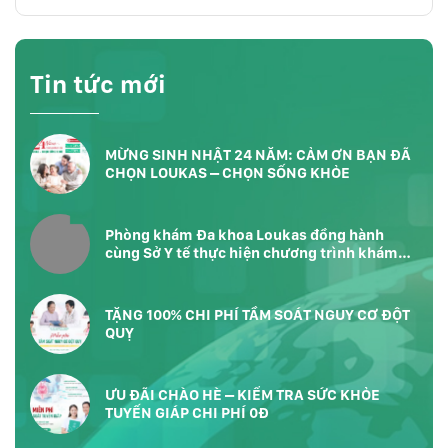
Tin tức mới
MỪNG SINH NHẬT 24 NĂM: CẢM ƠN BẠN ĐÃ
CHỌN LOUKAS – CHỌN SỐNG KHỎE
Phòng khám Đa khoa Loukas đồng hành
cùng Sở Y tế thực hiện chương trình khám
sức khỏe toàn dân tại Phường Bàn Cờ
TP.HCM
TẶNG 100% CHI PHÍ TẦM SOÁT NGUY CƠ ĐỘT
QUỴ
ƯU ĐÃI CHÀO HÈ – KIỂM TRA SỨC KHỎE
TUYẾN GIÁP CHI PHÍ 0Đ