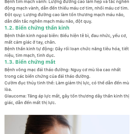
Bệnh tim mạch vành: Lượng đường cao làm hẹp và tắc nghẽn
động mạch vành, dẫn đến thiếu máu cơ tim, nhồi máu cơ tim.
Đột quỵ: Lượng đường cao làm tổn thương mạch máu não,
dẫn đến tắc nghẽn mạch máu não, đột quỵ.
1.2. Biến chứng thần kinh
Bệnh thần kinh ngoại biên: Biểu hiện tê bì, đau nhức, yếu cơ,
mất cảm giác ở tay, chân.
Bệnh thần kinh tự động: Gây rối loạn chức năng tiêu hóa, tiết
niệu, tim mạch, tình dục.
1.3. Biến chứng mắt
Bệnh võng mạc đái tháo đường: Nguy cơ mù lòa cao nhất
trong các biến chứng của đái tháo đường.
Cườm đục thủy tinh thể: Làm giảm thị lực, có thể dẫn đến mù
lòa.
Glaucoma: Tăng áp lực mắt, gây tổn thương dây thần kinh thị
giác, dẫn đến mất thị lực.