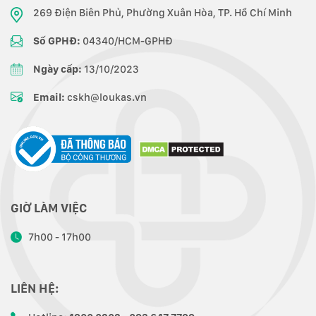
269 Điện Biên Phủ, Phường Xuân Hòa, TP. Hồ Chí Minh
Số GPHĐ:
04340/HCM-GPHĐ
Ngày cấp:
13/10/2023
Email:
cskh@loukas.vn
GIỜ LÀM VIỆC
7h00 - 17h00
LIÊN HỆ: