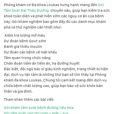
Phòng khám cơ Đa khoa Loukas hưng hạnh mang đến
Gói
Tầm Soát Đái Tháo Đường
chuyên sâu, giúp bạn kiểm tra sức
khoẻ toàn diện và phát hiện sớm các nguy cơ ẩn của bệnh
này. Gói khám nghiệm bao gồm đầy đủ các danh mục khám
phá và thử nghiệm cần thiết như:
Kiểm tra lượng mỡ máu
Dự đoán bệnh Gout sớm
Đánh giá thiếu Insulin
Dự đoán các bệnh về mật khẩu
Tầm quan trọng chức năng
Chẩn đoán tiềm ẩn tiềm ẩn, hạ đường huyết
Đặc biệt, đội ngũ bác sĩ giàu kinh nghiệm, trang thiết bị hiện
đại, dịch vụ tận tâm là những thứ bạn sẽ tìm thấy tại Phòng
khám đa khoa Loukas. Chúng tôi cam kết mang đến dịch vụ
chữa bệnh chất lượng cao, giúp bạn bảo vệ sức khỏe bản
thân và gia đình.
Tham khảo thêm các bài viết:
Gói khám tầm soát bệnh đường tiêu hóa
Gói tầm soát ung thư gan – mât – tụy