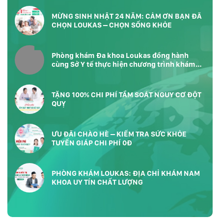
MỪNG SINH NHẬT 24 NĂM: CẢM ƠN BẠN ĐÃ
CHỌN LOUKAS – CHỌN SỐNG KHỎE
Phòng khám Đa khoa Loukas đồng hành
cùng Sở Y tế thực hiện chương trình khám
sức khỏe toàn dân tại Phường Bàn Cờ
TP.HCM
TẶNG 100% CHI PHÍ TẦM SOÁT NGUY CƠ ĐỘT
QUỴ
ƯU ĐÃI CHÀO HÈ – KIỂM TRA SỨC KHỎE
TUYẾN GIÁP CHI PHÍ 0Đ
PHÒNG KHÁM LOUKAS: ĐỊA CHỈ KHÁM NAM
KHOA UY TÍN CHẤT LƯỢNG