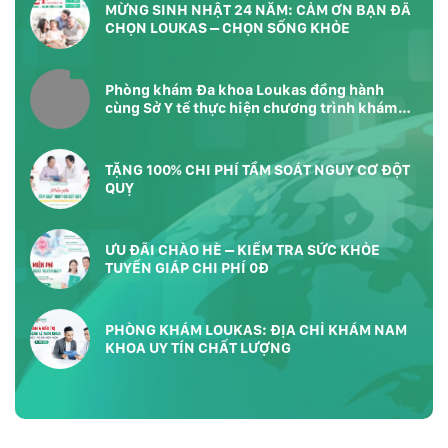
MỪNG SINH NHẬT 24 NĂM: CẢM ƠN BẠN ĐÃ
CHỌN LOUKAS – CHỌN SỐNG KHỎE
Phòng khám Đa khoa Loukas đồng hành
cùng Sở Y tế thực hiện chương trình khám
sức khỏe toàn dân tại Phường Bàn Cờ
TP.HCM
TẶNG 100% CHI PHÍ TẦM SOÁT NGUY CƠ ĐỘT
QUỴ
ƯU ĐÃI CHÀO HÈ – KIỂM TRA SỨC KHỎE
TUYẾN GIÁP CHI PHÍ 0Đ
PHÒNG KHÁM LOUKAS: ĐỊA CHỈ KHÁM NAM
KHOA UY TÍN CHẤT LƯỢNG