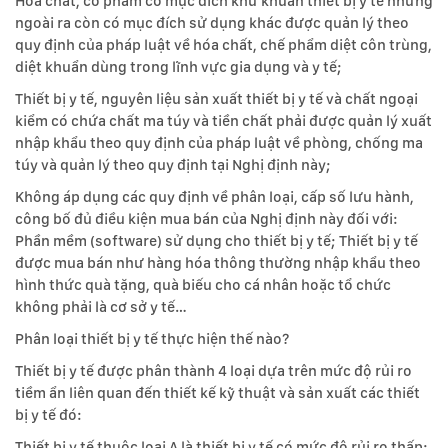
Hóa chất, có phẩm có mục đích khử khuẩn thiết bị y tế nhưng
ngoài ra còn có mục đích sử dụng khác được quản lý theo
quy định của pháp luật về hóa chất, chế phẩm diệt côn trùng,
diệt khuẩn dùng trong lĩnh vực gia dụng và y tế;
Thiết bị y tế, nguyên liệu sản xuất thiết bị y tế và chất ngoại
kiểm có chứa chất ma túy và tiền chất phải được quản lý xuất
nhập khẩu theo quy định của pháp luật về phòng, chống ma
túy và quản lý theo quy định tại Nghị định này;
Không áp dụng các quy định về phân loại, cấp số lưu hành,
công bố đủ điều kiện mua bán của Nghị định này đối với:
Phần mềm (software) sử dụng cho thiết bị y tế; Thiết bị y tế
được mua bán như hàng hóa thông thường nhập khẩu theo
hình thức quà tặng, quà biếu cho cá nhân hoặc tổ chức
không phải là cơ sở y tế…
Phân loại thiết bị y tế thực hiện thế nào?
Thiết bị y tế được phân thành 4 loại dựa trên mức độ rủi ro
tiềm ẩn liên quan đến thiết kế kỹ thuật và sản xuất các thiết
bị y tế đó:
Thiết bị y tế thuộc loại A là thiết bị y tế có mức độ rủi ro thấp;