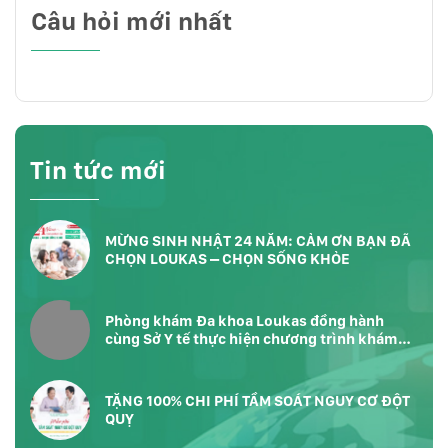
Câu hỏi mới nhất
Tin tức mới
MỪNG SINH NHẬT 24 NĂM: CẢM ƠN BẠN ĐÃ
CHỌN LOUKAS – CHỌN SỐNG KHỎE
Phòng khám Đa khoa Loukas đồng hành
cùng Sở Y tế thực hiện chương trình khám
sức khỏe toàn dân tại Phường Bàn Cờ
TP.HCM
TẶNG 100% CHI PHÍ TẦM SOÁT NGUY CƠ ĐỘT
QUỴ