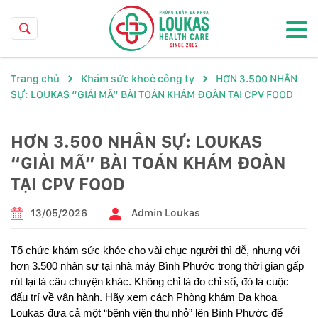
Trang chủ
Khám sức khoẻ công ty
HƠN 3.500 NHÂN
SỰ: LOUKAS “GIẢI MÃ” BÀI TOÁN KHÁM ĐOÀN TẠI CPV FOOD
HƠN 3.500 NHÂN SỰ: LOUKAS
“GIẢI MÃ” BÀI TOÁN KHÁM ĐOÀN
TẠI CPV FOOD
13/05/2026
Admin Loukas
Tổ chức khám sức khỏe cho vài chục người thì dễ, nhưng với
hơn 3.500 nhân sự tại nhà máy Bình Phước trong thời gian gấp
rút lại là câu chuyện khác. Không chỉ là đo chỉ số, đó là cuộc
đấu trí về vận hành. Hãy xem cách Phòng khám Đa khoa
Loukas đưa cả một “bệnh viện thu nhỏ” lên Bình Phước để