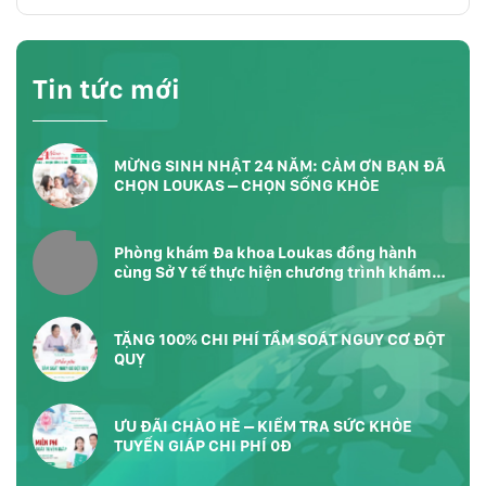
Tin tức mới
MỪNG SINH NHẬT 24 NĂM: CẢM ƠN BẠN ĐÃ
CHỌN LOUKAS – CHỌN SỐNG KHỎE
Phòng khám Đa khoa Loukas đồng hành
cùng Sở Y tế thực hiện chương trình khám
sức khỏe toàn dân tại Phường Bàn Cờ
TP.HCM
TẶNG 100% CHI PHÍ TẦM SOÁT NGUY CƠ ĐỘT
QUỴ
ƯU ĐÃI CHÀO HÈ – KIỂM TRA SỨC KHỎE
TUYẾN GIÁP CHI PHÍ 0Đ