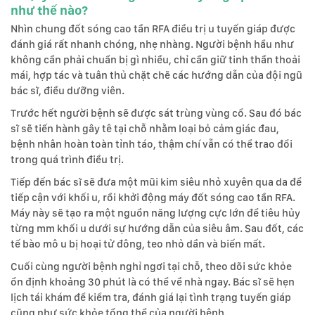
như thế nào?
Nhìn chung đốt sóng cao tần RFA điều trị u tuyến giáp được
đánh giá rất nhanh chóng, nhẹ nhàng. Người bệnh hầu như
không cần phải chuẩn bị gì nhiều, chỉ cần giữ tinh thần thoải
mái, hợp tác và tuân thủ chặt chẽ các hướng dẫn của đội ngũ
bác sĩ, điều dưỡng viên.
Trước hết người bệnh sẽ được sát trùng vùng cổ. Sau đó bác
sĩ sẽ tiến hành gây tê tại chỗ nhằm loại bỏ cảm giác đau,
bệnh nhân hoàn toàn tỉnh táo, thậm chí vẫn có thể trao đổi
trong quá trình điều trị.
Tiếp đến bác sĩ sẽ đưa một mũi kim siêu nhỏ xuyên qua da để
tiếp cận với khối u, rồi khởi động máy đốt sóng cao tần RFA.
Máy này sẽ tạo ra một nguồn năng lượng cực lớn để tiêu hủy
từng mm khối u dưới sự hướng dẫn của siêu âm. Sau đốt, các
tế bào mô u bị hoại tử đông, teo nhỏ dần và biến mất.
Cuối cùng người bệnh nghỉ ngơi tại chỗ, theo dõi sức khỏe
ổn định khoảng 30 phút là có thể về nhà ngay. Bác sĩ sẽ hẹn
lịch tái khám để kiểm tra, đánh giá lại tình trạng tuyến giáp
cũng như sức khỏe tổng thể của người bệnh.