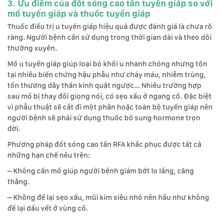
3. Ưu điểm của đốt sóng cao tần tuyến giáp so với
mổ tuyến giáp và thuốc tuyến giáp
Thuốc điều trị u tuyến giáp hiệu quả được đánh giá là chưa rõ
ràng. Người bệnh cần sử dụng trong thời gian dài và theo dõi
thường xuyên.
Mổ u tuyến giáp giúp loại bỏ khối u nhanh chóng nhưng tồn
tại nhiều biến chứng hậu phẫu như chảy máu, nhiễm trùng,
tổn thương dây thần kinh quặt ngược… Nhiều trường hợp
sau mổ bị thay đổi giọng nói, có sẹo xấu ở ngang cổ. Đặc biệt
vì phẫu thuật sẽ cắt đi một phần hoặc toàn bộ tuyến giáp nên
người bệnh sẽ phải sử dụng thuốc bổ sung hormone trọn
đời.
Phương pháp đốt sóng cao tần RFA khắc phục được tất cả
những hạn chế nêu trên:
– Không cần mổ giúp người bệnh giảm bớt lo lắng, căng
thẳng.
– Không để lại sẹo xấu, mũi kim siêu nhỏ nên hầu như không
để lại dấu vết ở vùng cổ.