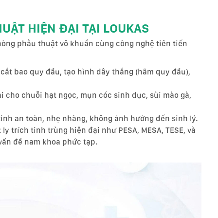
HUẬT HIỆN ĐẠI TẠI LOUKAS
òng phẫu thuật vô khuẩn cùng công nghệ tiên tiến
cắt bao quy đầu, tạo hình dây thắng (hãm quy đầu),
ại cho chuỗi hạt ngọc, mụn cóc sinh dục, sùi mào gà,
tinh an toàn, nhẹ nhàng, không ảnh hưởng đến sinh lý.
ly trích tinh trùng hiện đại như PESA, MESA, TESE, và
 vấn đề nam khoa phức tạp.