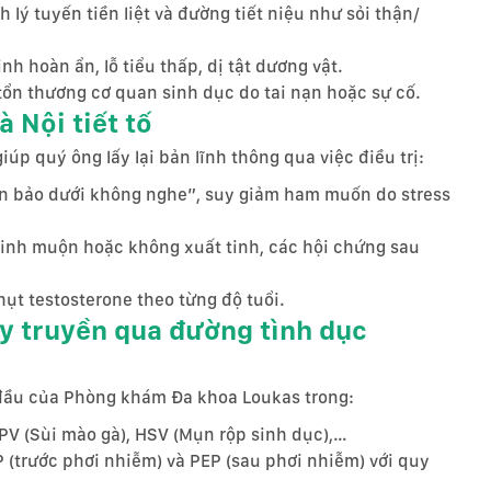
 lý tuyến tiền liệt và đường tiết niệu như sỏi thận/
inh hoàn ẩn, lỗ tiểu thấp, dị tật dương vật.
 tổn thương cơ quan sinh dục do tai nạn hoặc sự cố.
à Nội tiết tố
úp quý ông lấy lại bản lĩnh thông qua việc điều trị:
rên bảo dưới không nghe”, suy giảm ham muốn do stress
 tinh muộn hoặc không xuất tinh, các hội chứng sau
ụt testosterone theo từng độ tuổi.
ây truyền qua đường tình dục
 đầu của Phòng khám Đa khoa Loukas trong:
PV (Sùi mào gà), HSV (Mụn rộp sinh dục),…
(trước phơi nhiễm) và PEP (sau phơi nhiễm) với quy