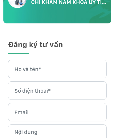
CHỈ KHÁM NAM KHOA UY TÍN
CHẤT LƯỢNG
Đăng ký tư vấn