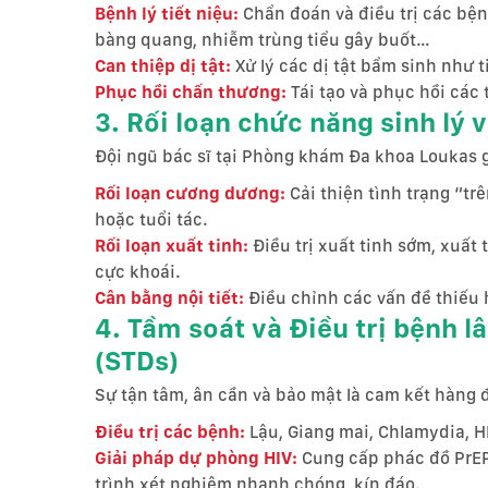
Bệnh lý tiết niệu:
Chẩn đoán và điều trị các bệnh
bàng quang, nhiễm trùng tiểu gây buốt…
Can thiệp dị tật:
Xử lý các dị tật bẩm sinh như t
Phục hồi chấn thương:
Tái tạo và phục hồi các
3. Rối loạn chức năng sinh lý v
Đội ngũ bác sĩ tại Phòng khám Đa khoa Loukas gi
Rối loạn cương dương:
Cải thiện tình trạng “t
hoặc tuổi tác.
Rối loạn xuất tinh:
Điều trị xuất tinh sớm, xuất
cực khoái.
Cân bằng nội tiết:
Điều chỉnh các vấn đề thiếu h
4. Tầm soát và Điều trị bệnh l
(STDs)
Sự tận tâm, ân cần và bảo mật là cam kết hàng
Điều trị các bệnh:
Lậu, Giang mai, Chlamydia, H
Giải pháp dự phòng HIV:
Cung cấp phác đồ PrEP 
trình xét nghiệm nhanh chóng, kín đáo.