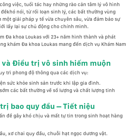
công việc, tuổi tác hay những rào cản tâm lý vô hình
ềkhó nói, từ rối loạn sinh lý, các bất thường vùng
 một giải pháp y tế vừa chuyên sâu, vừa đảm bảo sự
iới lấy lại sự chủ động cho chính mình.
ám Đa khoa Loukas với 23+ năm hình thành và phát
 Phòng khám Đa khoa Loukas mang đến dịch vụ Khám Nam
 và Điều trị vô sinh hiếm muộn
y trì phong độ thông qua các dịch vụ:
ện sức khỏe sinh sản trước khi lập gia đình.
sớm các bất thường về số lượng và chất lượng tinh
rị bao quy đầu – Tiết niệu
n đề gây khó chịu và mất tự tin trong sinh hoạt hàng
đầu, xơ chai quy đầu, chuỗi hạt ngọc dương vật.