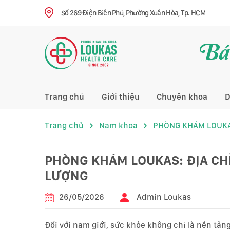
Số 269 Điện Biên Phủ, Phường Xuân Hòa, Tp. HCM
Bác
Trang chủ
Giới thiệu
Chuyên khoa
D
Trang chủ
Nam khoa
PHÒNG KHÁM LOUKA
PHÒNG KHÁM LOUKAS: ĐỊA CH
LƯỢNG
26/05/2026
Admin Loukas
Đối với nam giới, sức khỏe không chỉ là nền tảng