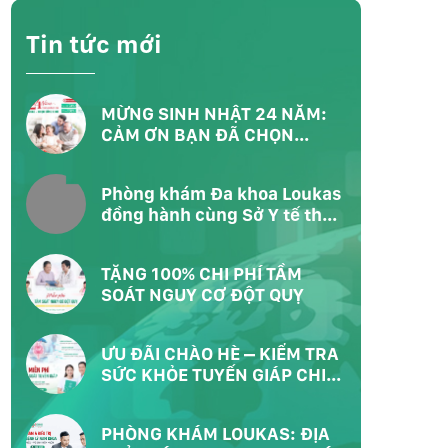
Tin tức mới
MỪNG SINH NHẬT 24 NĂM:
CẢM ƠN BẠN ĐÃ CHỌN
LOUKAS – CHỌN SỐNG KHỎE
Phòng khám Đa khoa Loukas
đồng hành cùng Sở Y tế thực
hiện chương trình khám sức
khỏe toàn dân tại Phường
TẶNG 100% CHI PHÍ TẦM
Bàn Cờ TP.HCM
SOÁT NGUY CƠ ĐỘT QUỴ
ƯU ĐÃI CHÀO HÈ – KIỂM TRA
SỨC KHỎE TUYẾN GIÁP CHI
PHÍ 0Đ
PHÒNG KHÁM LOUKAS: ĐỊA