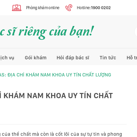
Phòng khám online
Hotline:
1900 0202
 sĩ riêng của bạn!
ịch vụ
Gói khám
Hỏi đáp bác sĩ
Tin tức
Hỗ t
S: ĐỊA CHỈ KHÁM NAM KHOA UY TÍN CHẤT LƯỢNG
Ỉ KHÁM NAM KHOA UY TÍN CHẤT
 của thể chất mà còn là cốt lõi của sự tự tin và phong