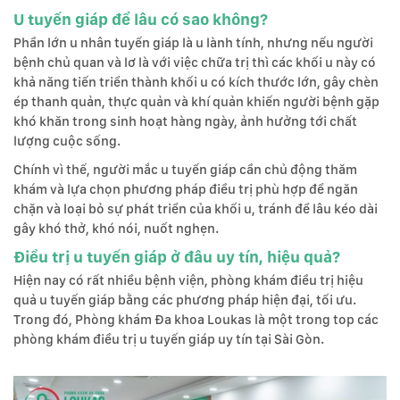
U tuyến giáp để lâu có sao không?
Phần lớn u nhân tuyến giáp là u lành tính, nhưng nếu người
bệnh chủ quan và lơ là với việc chữa trị thì các khối u này có
khả năng tiến triển thành khối u có kích thước lớn, gây chèn
ép thanh quản, thực quản và khí quản khiến người bệnh gặp
khó khăn trong sinh hoạt hàng ngày, ảnh hưởng tới chất
lượng cuộc sống.
Chính vì thế, người mắc u tuyến giáp cần chủ động thăm
khám và lựa chọn phương pháp điều trị phù hợp để ngăn
chặn và loại bỏ sự phát triển của khối u, tránh để lâu kéo dài
gây khó thở, khó nói, nuốt nghẹn.
Điều trị u tuyến giáp ở đâu uy tín, hiệu quả?
Hiện nay có rất nhiều bệnh viện, phòng khám điều trị hiệu
quả u tuyến giáp bằng các phương pháp hiện đại, tối ưu.
Trong đó, Phòng khám Đa khoa Loukas là một trong top các
phòng khám điều trị u tuyến giáp uy tín tại Sài Gòn.