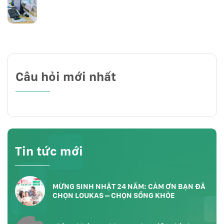
Câu hỏi mới nhất
Tin tức mới
MỪNG SINH NHẬT 24 NĂM: CẢM ƠN BẠN ĐÃ
CHỌN LOUKAS – CHỌN SỐNG KHỎE