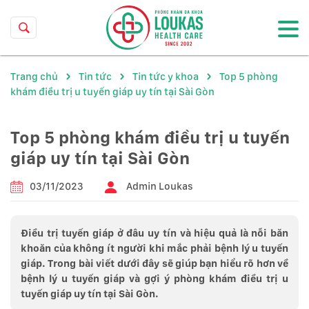
Trang chủ
Tin tức
Tin tức y khoa
Top 5 phòng
khám điều trị u tuyến giáp uy tín tại Sài Gòn
Top 5 phòng khám điều trị u tuyến
giáp uy tín tại Sài Gòn
03/11/2023
Admin Loukas
Điều trị tuyến giáp ở đâu uy tín và hiệu quả là nỗi băn
khoăn của không ít người khi mắc phải bệnh lý u tuyến
giáp. Trong bài viết dưới đây sẽ giúp bạn hiểu rõ hơn về
bệnh lý u tuyến giáp và gợi ý phòng khám điều trị u
tuyến giáp uy tín tại Sài Gòn.