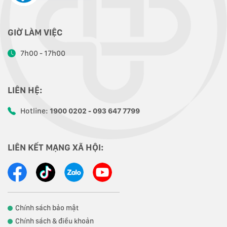
GIỜ LÀM VIỆC
7h00 - 17h00
LIÊN HỆ:
Hotline:
1900 0202 - 093 647 7799
LIÊN KẾT MẠNG XÃ HỘI:
Chính sách bảo mật
Chính sách & điều khoản