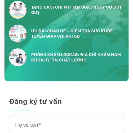
TẶNG 100% CHI PHÍ TẦM SOÁT NGUY CƠ ĐỘT
QUỴ
ƯU ĐÃI CHÀO HÈ – KIỂM TRA SỨC KHỎE
TUYẾN GIÁP CHI PHÍ 0Đ
PHÒNG KHÁM LOUKAS: ĐỊA CHỈ KHÁM NAM
KHOA UY TÍN CHẤT LƯỢNG
Đăng ký tư vấn