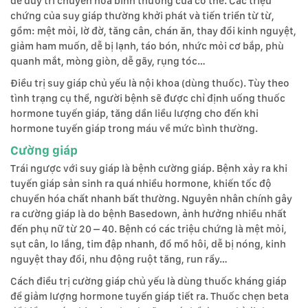
để duy trì chuyển hóa bình thường của cơ thể. Các triệu
chứng của suy giáp thường khởi phát và tiến triển từ từ,
gồm: mệt mỏi, lờ đờ, tăng cân, chán ăn, thay đổi kinh nguyệt,
giảm ham muốn, dễ bị lạnh, táo bón, nhức mỏi cơ bắp, phù
quanh mắt, mòng giòn, dễ gãy, rụng tóc…
Điều trị suy giáp chủ yếu là nội khoa (dùng thuốc). Tùy theo
tình trạng cụ thể, người bệnh sẽ được chỉ định uống thuốc
hormone tuyến giáp, tăng dần liều lượng cho đến khi
hormone tuyến giáp trong máu về mức bình thường.
Cường giáp
Trái ngược với suy giáp là bệnh cường giáp. Bệnh xảy ra khi
tuyến giáp sản sinh ra quá nhiều hormone, khiến tốc độ
chuyển hóa chất nhanh bất thường. Nguyên nhân chính gây
ra cường giáp là do bệnh Basedown, ảnh hưởng nhiều nhất
đến phụ nữ từ 20 – 40. Bệnh có các triệu chứng là mệt mỏi,
sụt cân, lo lắng, tim đập nhanh, đổ mồ hôi, dễ bị nóng, kinh
nguyệt thay đổi, nhu động ruột tăng, run rẩy…
Cách điều trị cường giáp chủ yếu là dùng thuốc kháng giáp
để giảm lượng hormone tuyến giáp tiết ra. Thuốc chẹn beta