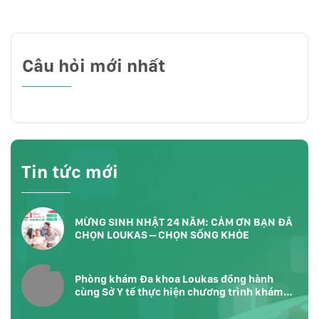
Câu hỏi mới nhất
Tin tức mới
MỪNG SINH NHẬT 24 NĂM: CẢM ƠN BẠN ĐÃ
CHỌN LOUKAS – CHỌN SỐNG KHỎE
Phòng khám Đa khoa Loukas đồng hành
cùng Sở Y tế thực hiện chương trình khám
sức khỏe toàn dân tại Phường Bàn Cờ
TP.HCM