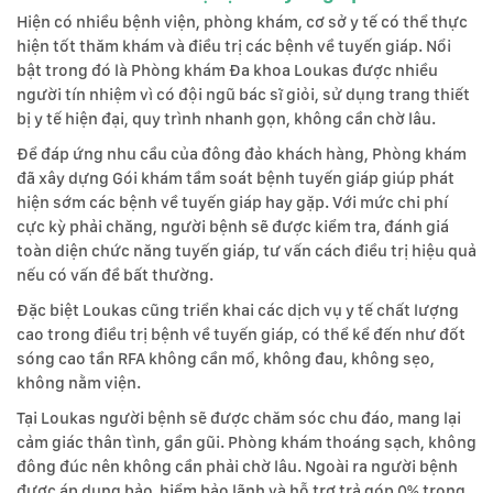
Hiện có nhiều bệnh viện, phòng khám, cơ sở y tế có thể thực
hiện tốt thăm khám và điều trị các bệnh về tuyến giáp. Nổi
bật trong đó là Phòng khám Đa khoa Loukas được nhiều
người tín nhiệm vì có đội ngũ bác sĩ giỏi, sử dụng trang thiết
bị y tế hiện đại, quy trình nhanh gọn, không cần chờ lâu.
Để đáp ứng nhu cầu của đông đảo khách hàng, Phòng khám
đã xây dựng Gói khám tầm soát bệnh tuyến giáp giúp phát
hiện sớm các bệnh về tuyến giáp hay gặp. Với mức chi phí
cực kỳ phải chăng, người bệnh sẽ được kiểm tra, đánh giá
toàn diện chức năng tuyến giáp, tư vấn cách điều trị hiệu quả
nếu có vấn đề bất thường.
Đặc biệt Loukas cũng triển khai các dịch vụ y tế chất lượng
cao trong điều trị bệnh về tuyến giáp, có thể kể đến như đốt
sóng cao tần RFA không cần mổ, không đau, không sẹo,
không nằm viện.
Tại Loukas người bệnh sẽ được chăm sóc chu đáo, mang lại
cảm giác thân tình, gần gũi. Phòng khám thoáng sạch, không
đông đúc nên không cần phải chờ lâu. Ngoài ra người bệnh
được áp dụng bảo hiểm bảo lãnh và hỗ trợ trả góp 0% trong