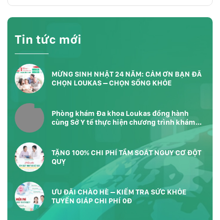
Tin tức mới
MỪNG SINH NHẬT 24 NĂM: CẢM ƠN BẠN ĐÃ
CHỌN LOUKAS – CHỌN SỐNG KHỎE
Phòng khám Đa khoa Loukas đồng hành
cùng Sở Y tế thực hiện chương trình khám
sức khỏe toàn dân tại Phường Bàn Cờ
TP.HCM
TẶNG 100% CHI PHÍ TẦM SOÁT NGUY CƠ ĐỘT
QUỴ
ƯU ĐÃI CHÀO HÈ – KIỂM TRA SỨC KHỎE
TUYẾN GIÁP CHI PHÍ 0Đ