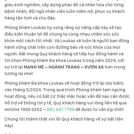
giàu kinh nghiệm, xây dựng phác đồ cá nhân hóa cho từng
bệnh nhân; đội ngũ nhân viên luôn niềm nở, phục vụ khách
hàng tận tình và chu đáo.
Phòng khám Loukas hy vọng rằng sự nâng cấp này sẽ tạo
điều kiện thuận lợi để chúng ta cùng nhau chăm sóc sức
khỏe một cách tốt nhất. Và Loukas sẽ luôn là người bạn đồng
hành vững chãi trên con đường bảo vệ sức khỏe của mọi
người. Rất mong Quý khách hàng sẽ tiếp tục đồng hành và
tin chọn Phòng khám Đa khoa Loukas trong năm 2024, với
sự trở lại
MẠNH MẼ – HOÀNH TRÁNG – VƯƠN XA
hơn trong
tương lai nhé!
Phòng khám Đa khoa Loukas sẽ hoạt động trở lại (dự kiến)
vào tháng 5/2024. Trong quá trình Phòng khám tạm ngưng
hoạt động, nếu có bất cứ thắc mắc hoặc vấn đề nào cần được
hỗ trợ về thông tin y tế, Quý khách hàng vui lòng liên hệ qua
Hotline 1900 0202 –
093 647 7799
để được tư vấn kịp thời!
Chúng tôi thành thật xin lỗi Quý khách hàng về sự bất tiện
này!