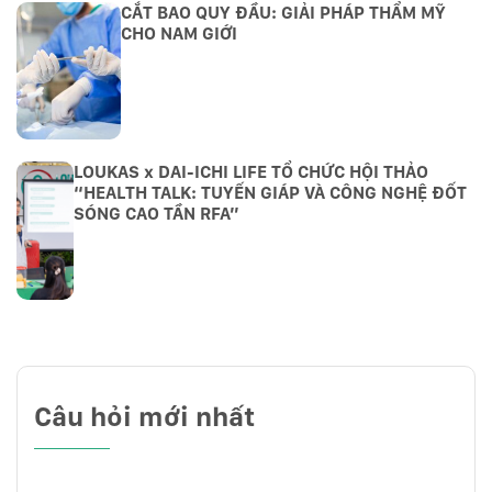
CẮT BAO QUY ĐẦU: GIẢI PHÁP THẨM MỸ
CHO NAM GIỚI
LOUKAS x DAI-ICHI LIFE TỔ CHỨC HỘI THẢO
“HEALTH TALK: TUYẾN GIÁP VÀ CÔNG NGHỆ ĐỐT
SÓNG CAO TẦN RFA”
Câu hỏi mới nhất