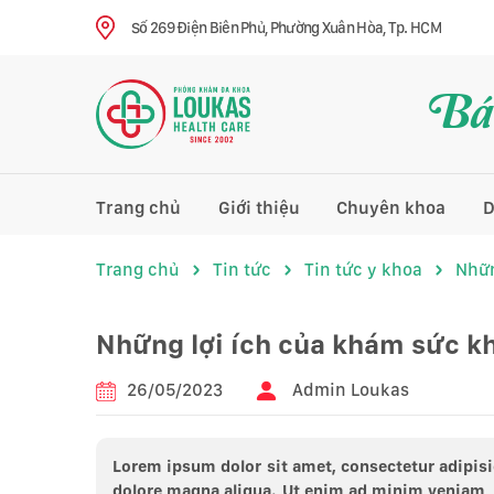
Số 269 Điện Biên Phủ, Phường Xuân Hòa, Tp. HCM
Bác
Trang chủ
Giới thiệu
Chuyên khoa
D
Trang chủ
Tin tức
Tin tức y khoa
Nhữn
Những lợi ích của khám sức k
26/05/2023
Admin Loukas
Lorem ipsum dolor sit amet, consectetur adipisi
dolore magna aliqua. Ut enim ad minim veniam, q