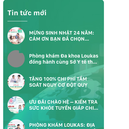
Tin tức mới
MỪNG SINH NHẬT 24 NĂM:
CẢM ƠN BẠN ĐÃ CHỌN
LOUKAS – CHỌN SỐNG KHỎE
Phòng khám Đa khoa Loukas
đồng hành cùng Sở Y tế thực
hiện chương trình khám sức
khỏe toàn dân tại Phường
TẶNG 100% CHI PHÍ TẦM
Bàn Cờ TP.HCM
SOÁT NGUY CƠ ĐỘT QUỴ
ƯU ĐÃI CHÀO HÈ – KIỂM TRA
SỨC KHỎE TUYẾN GIÁP CHI
PHÍ 0Đ
PHÒNG KHÁM LOUKAS: ĐỊA