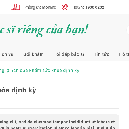
Phòng khám online
Hotline:
1900 0202
 sĩ riêng của bạn!
ịch vụ
Gói khám
Hỏi đáp bác sĩ
Tin tức
Hỗ t
g lợi ích của khám sức khỏe định kỳ
hỏe định kỳ
cing elit, sed do eiusmod tempor incididunt ut labore et
uis nostrud exercitation ullamco laboris nisi ut aliquip