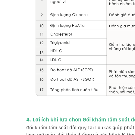
4. Lợi ích khi lựa chọn Gói khám tầm soát đ
Gói khám tầm soát đột quỵ tại Loukas giúp phát
loạn mỡ máu, đái tháo đường và các bệnh lý tim