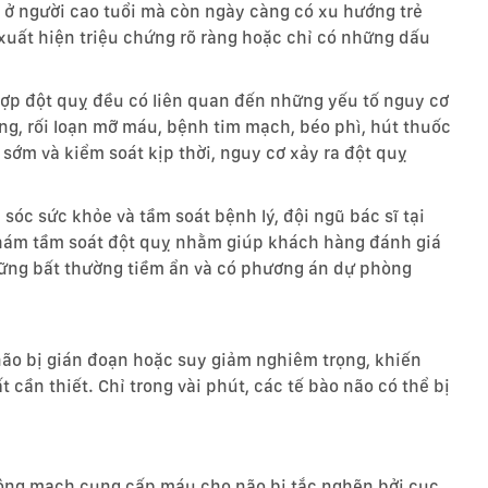
hỉ ở người cao tuổi mà còn ngày càng có xu hướng trẻ
xuất hiện triệu chứng rõ ràng hoặc chỉ có những dấu
hợp đột quỵ đều có liên quan đến những yếu tố nguy cơ
ờng, rối loạn mỡ máu, bệnh tim mạch, béo phì, hút thuốc
sớm và kiểm soát kịp thời, nguy cơ xảy ra đột quỵ
óc sức khỏe và tầm soát bệnh lý, đội ngũ bác sĩ tại
hám tầm soát đột quỵ nhằm giúp khách hàng đánh giá
hững bất thường tiềm ẩn và có phương án dự phòng
não bị gián đoạn hoặc suy giảm nghiêm trọng, khiến
cần thiết. Chỉ trong vài phút, các tế bào não có thể bị
 động mạch cung cấp máu cho não bị tắc nghẽn bởi cục