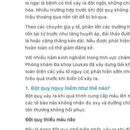
lo ngại là bệnh có thể xảy ra đột ngột, không c
hóa. Nhiều trường hợp trước khi đột quỵ không 
hiệu thoáng qua nên rất dễ bị bỏ qua.
Theo các chuyên gia y tế, phần lớn các trường 
tồn tại từ trước như tăng huyết áp, đái tháo đư
lá hoặc căng thẳng kéo dài. Nếu được phát hiện 
hoàn toàn có thể giảm đáng kể.
Với nhiều năm kinh nghiệm trong lĩnh vực chăm s
Phòng khám Đa khoa Loukas đã xây dựng Gói k
toàn diện các yếu tố nguy cơ, phát hiện sớm n
hiệu quả trước khi biến cố xảy ra.
1. Đột quỵ nguy hiểm như thế nào?
Đột quỵ xảy ra khi quá trình cung cấp máu lên 
các tế bào não không nhận đủ oxy và dưỡng chất 
tổn thương không hồi phục.
Đột quỵ thiếu máu não
Đây là dạng đột quỵ phổ biến nhất, xảy ra khi