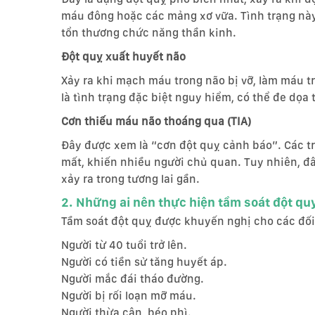
máu đông hoặc các mảng xơ vữa. Tình trạng nà
tổn thương chức năng thần kinh.
Đột quỵ xuất huyết não
Xảy ra khi mạch máu trong não bị vỡ, làm máu 
là tình trạng đặc biệt nguy hiểm, có thể đe dọa
Cơn thiếu máu não thoáng qua (TIA)
Đây được xem là “cơn đột quỵ cảnh báo”. Các tri
mất, khiến nhiều người chủ quan. Tuy nhiên, đâ
xảy ra trong tương lai gần.
2. Những ai nên thực hiện tầm soát đột qu
Tầm soát đột quỵ được khuyến nghị cho các đối
Người từ 40 tuổi trở lên.
Người có tiền sử tăng huyết áp.
Người mắc đái tháo đường.
Người bị rối loạn mỡ máu.
Người thừa cân, béo phì.