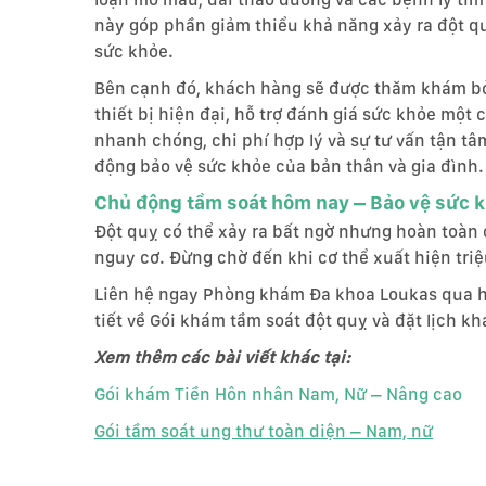
này góp phần giảm thiểu khả năng xảy ra đột 
sức khỏe.
Bên cạnh đó, khách hàng sẽ được thăm khám bởi
thiết bị hiện đại, hỗ trợ đánh giá sức khỏe một
nhanh chóng, chi phí hợp lý và sự tư vấn tận tâ
động bảo vệ sức khỏe của bản thân và gia đình.
Chủ động tầm soát hôm nay – Bảo vệ sức 
Đột quỵ có thể xảy ra bất ngờ nhưng hoàn toàn
nguy cơ. Đừng chờ đến khi cơ thể xuất hiện tr
Liên hệ ngay Phòng khám Đa khoa Loukas qua h
tiết về Gói khám tầm soát đột quỵ và đặt lịch 
Xem thêm các bài viết khác tại:
Gói khám Tiền Hôn nhân Nam, Nữ – Nâng cao
Gói tầm soát ung thư toàn diện – Nam, nữ