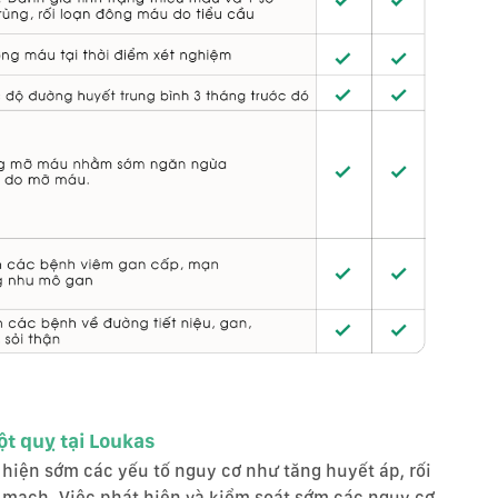
ột quỵ tại Loukas
 hiện sớm các yếu tố nguy cơ như tăng huyết áp, rối
 mạch. Việc phát hiện và kiểm soát sớm các nguy cơ