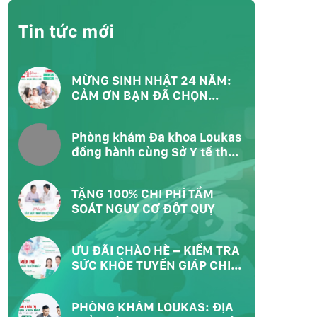
Tin tức mới
MỪNG SINH NHẬT 24 NĂM:
CẢM ƠN BẠN ĐÃ CHỌN
LOUKAS – CHỌN SỐNG KHỎE
Phòng khám Đa khoa Loukas
đồng hành cùng Sở Y tế thực
hiện chương trình khám sức
khỏe toàn dân tại Phường
TẶNG 100% CHI PHÍ TẦM
Bàn Cờ TP.HCM
SOÁT NGUY CƠ ĐỘT QUỴ
ƯU ĐÃI CHÀO HÈ – KIỂM TRA
SỨC KHỎE TUYẾN GIÁP CHI
PHÍ 0Đ
PHÒNG KHÁM LOUKAS: ĐỊA