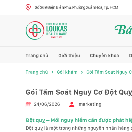
Số 269 Điện Biên Phủ, Phường Xuân Hòa, Tp. HCM
Bác
Trang chủ
Giới thiệu
Chuyên khoa
D
Trang chủ
Gói khám
Gói Tầm Soát Nguy C
Gói Tầm Soát Nguy Cơ Đột Qu
24/06/2026
marketing
Đột quỵ – Mối nguy hiểm cần được phát h
Đột quỵ là một trong những nguyên nhân hàng đầ