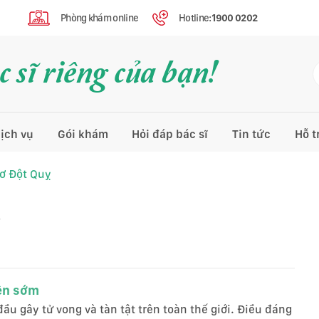
Phòng khám online
Hotline:
1900 0202
 sĩ riêng của bạn!
ịch vụ
Gói khám
Hỏi đáp bác sĩ
Tin tức
Hỗ t
ơ Đột Quỵ
ỵ
iện sớm
u gây tử vong và tàn tật trên toàn thế giới. Điều đáng