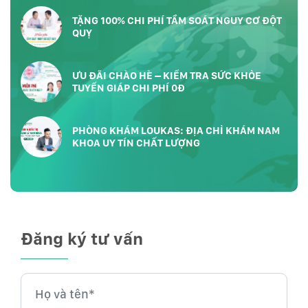
TP.HCM
TẶNG 100% CHI PHÍ TẦM SOÁT NGUY CƠ ĐỘT
QUỴ
ƯU ĐÃI CHÀO HÈ – KIỂM TRA SỨC KHỎE
TUYẾN GIÁP CHI PHÍ 0Đ
PHÒNG KHÁM LOUKAS: ĐỊA CHỈ KHÁM NAM
KHOA UY TÍN CHẤT LƯỢNG
Đăng ký tư vấn