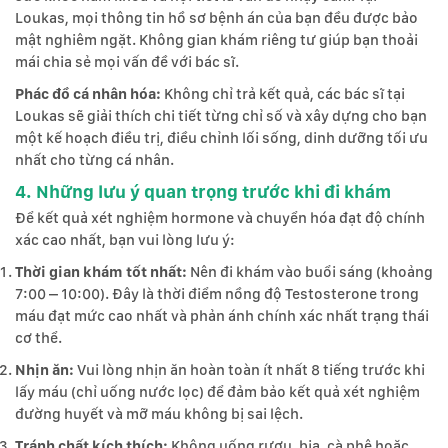
Loukas, mọi thông tin hồ sơ bệnh án của bạn đều được bảo
mật nghiêm ngặt. Không gian khám riêng tư giúp bạn thoải
mái chia sẻ mọi vấn đề với bác sĩ.
Phác đồ cá nhân hóa:
Không chỉ trả kết quả, các bác sĩ tại
Loukas sẽ giải thích chi tiết từng chỉ số và xây dựng cho bạn
một kế hoạch điều trị, điều chỉnh lối sống, dinh dưỡng tối ưu
nhất cho từng cá nhân.
4. Những lưu ý quan trọng trước khi đi khám
Để kết quả xét nghiệm hormone và chuyển hóa đạt độ chính
xác cao nhất, bạn vui lòng lưu ý:
Thời gian khám tốt nhất:
Nên đi khám vào buổi sáng (khoảng
7:00 – 10:00). Đây là thời điểm nồng độ Testosterone trong
máu đạt mức cao nhất và phản ánh chính xác nhất trạng thái
cơ thể.
Nhịn ăn:
Vui lòng nhịn ăn hoàn toàn ít nhất 8 tiếng trước khi
lấy máu (chỉ uống nước lọc) để đảm bảo kết quả xét nghiệm
đường huyết và mỡ máu không bị sai lệch.
Tránh chất kích thích:
Không uống rượu, bia, cà phê hoặc