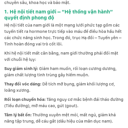
chuyên sâu, khoa học và bảo mật.
1. Hệ nội tiết nam giới – “Hệ thống vận hành”
quyết định phong độ
Hệ nội tiết của nam giới là một mạng lưới phức tạp gồm các
tuyến tiết ra hormone trực tiếp vào máu để điều hòa hầu hết
các chức năng sinh học. Trong đó, trục Hạ đồi – Tuyến yên –
Tinh hoàn đóng vai trò cốt lõi.
Khi hệ nội tiết mất cân bằng, nam giới thường phải đối mặt
với chuỗi hệ lụy:
Suy giảm sinh lý:
Giảm ham muốn, rối loạn cương dương,
giảm chất lượng tinh trùng gây hiếm muộn.
Thay đổi vóc dáng:
Dễ tích mỡ bụng, giảm khối lượng cơ,
loãng xương.
Rối loạn chuyển hóa:
Tăng nguy cơ mắc bệnh đái tháo đường
(Tiểu đường), mỡ máu cao, gút (gout).
Tâm lý bất ổn:
Thường xuyên mệt mỏi, mất ngủ, giảm khả
năng tập trung, dễ cáu gắt (dấu hiệu của mãn dục nam).