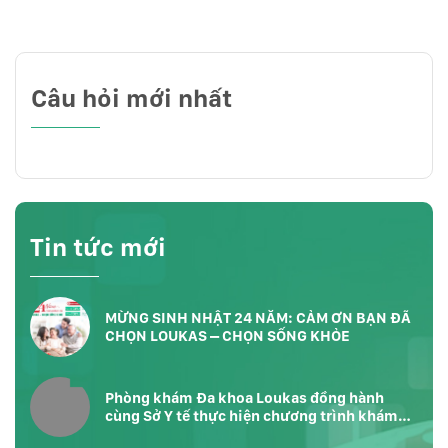
Câu hỏi mới nhất
Tin tức mới
MỪNG SINH NHẬT 24 NĂM: CẢM ƠN BẠN ĐÃ
CHỌN LOUKAS – CHỌN SỐNG KHỎE
Phòng khám Đa khoa Loukas đồng hành
cùng Sở Y tế thực hiện chương trình khám
sức khỏe toàn dân tại Phường Bàn Cờ