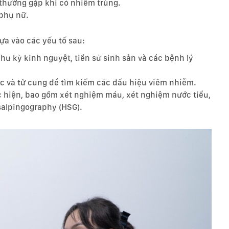
 thường gặp khi có nhiễm trùng.
phụ nữ.
ựa vào các yếu tố sau:
chu kỳ kinh nguyệt, tiền sử sinh sản và các bệnh lý
c và tử cung để tìm kiếm các dấu hiệu viêm nhiễm.
c hiện, bao gồm xét nghiệm máu, xét nghiệm nước tiểu,
salpingography (HSG).