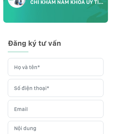
CHỈ KHÁM NAM KHOA UY TÍN
CHẤT LƯỢNG
Đăng ký tư vấn