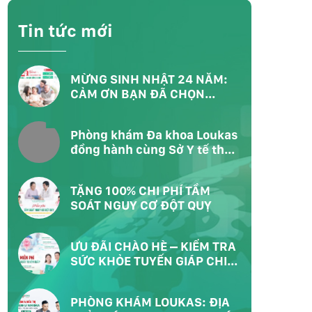
Tin tức mới
MỪNG SINH NHẬT 24 NĂM:
CẢM ƠN BẠN ĐÃ CHỌN
LOUKAS – CHỌN SỐNG KHỎE
Phòng khám Đa khoa Loukas
đồng hành cùng Sở Y tế thực
hiện chương trình khám sức
khỏe toàn dân tại Phường
TẶNG 100% CHI PHÍ TẦM
Bàn Cờ TP.HCM
SOÁT NGUY CƠ ĐỘT QUỴ
ƯU ĐÃI CHÀO HÈ – KIỂM TRA
SỨC KHỎE TUYẾN GIÁP CHI
PHÍ 0Đ
PHÒNG KHÁM LOUKAS: ĐỊA