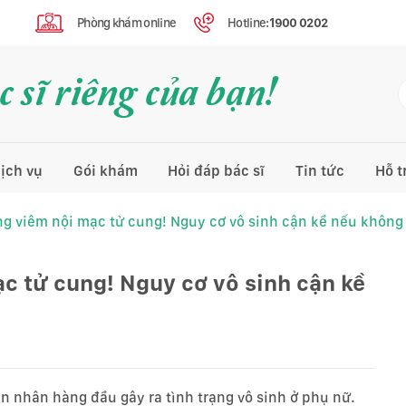
Phòng khám online
Hotline:
1900 0202
 sĩ riêng của bạn!
ịch vụ
Gói khám
Hỏi đáp bác sĩ
Tin tức
Hỗ t
 viêm nội mạc tử cung! Nguy cơ vô sinh cận kề nếu không 
 tử cung! Nguy cơ vô sinh cận kề
 nhân hàng đầu gây ra tình trạng vô sinh ở phụ nữ.