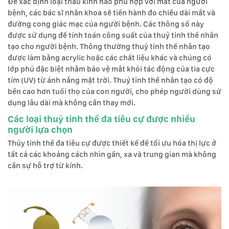
Để xác định loại thấu kính nào phù hợp với mắt của người
bệnh, các bác sĩ nhãn khoa sẽ tiến hành đo chiều dài mắt và
đường cong giác mạc của người bệnh. Các thông số này
được sử dụng để tính toán công suất của thuỷ tinh thể nhân
tạo cho người bệnh. Thông thường thuỷ tinh thể nhân tạo
được làm bằng acrylic hoặc các chất liệu khác và chúng có
lớp phủ đặc biệt nhằm bảo vệ mắt khỏi tác động của tia cực
tím (UV) từ ánh nắng mặt trời. Thuỷ tinh thể nhân tạo có độ
bền cao hơn tuổi thọ của con người, cho phép người dùng sử
dụng lâu dài mà không cần thay mới.
Các loại thuỷ tinh thể đa tiêu cự được nhiều
người lựa chọn
Thủy tinh thể đa tiêu cự được thiết kế để tối ưu hóa thị lực ở
tất cả các khoảng cách nhìn gần, xa và trung gian mà không
cần sự hỗ trợ từ kính.