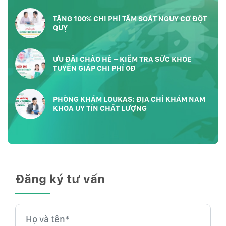
TP.HCM
TẶNG 100% CHI PHÍ TẦM SOÁT NGUY CƠ ĐỘT
QUỴ
ƯU ĐÃI CHÀO HÈ – KIỂM TRA SỨC KHỎE
TUYẾN GIÁP CHI PHÍ 0Đ
PHÒNG KHÁM LOUKAS: ĐỊA CHỈ KHÁM NAM
KHOA UY TÍN CHẤT LƯỢNG
Đăng ký tư vấn