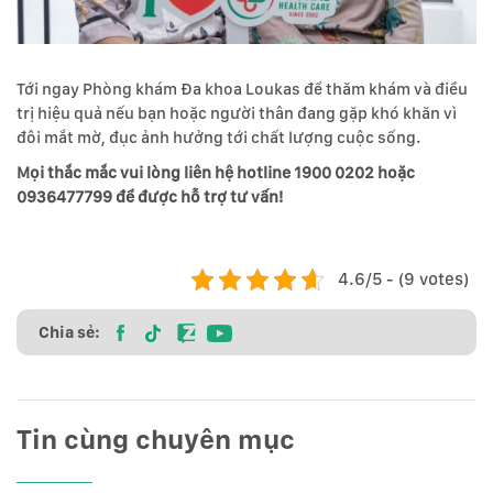
Tới ngay Phòng khám Đa khoa Loukas để thăm khám và điều
trị hiệu quả nếu bạn hoặc người thân đang gặp khó khăn vì
đôi mắt mờ, đục ảnh hưởng tới chất lượng cuộc sống.
Mọi thắc mắc vui lòng liên hệ hotline 1900 0202 hoặc
0936477799 để được hỗ trợ tư vấn!
4.6/5 - (9 votes)
Chia sẻ:
Tin cùng chuyên mục