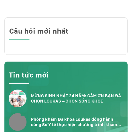
Câu hỏi mới nhất
Tin tức mới
MỪNG SINH NHẬT 24 NĂM: CẢM ƠN BẠN ĐÃ
CHỌN LOUKAS – CHỌN SỐNG KHỎE
Phòng khám Đa khoa Loukas đồng hành
cùng Sở Y tế thực hiện chương trình khám
sức khỏe toàn dân tại Phường Bàn Cờ