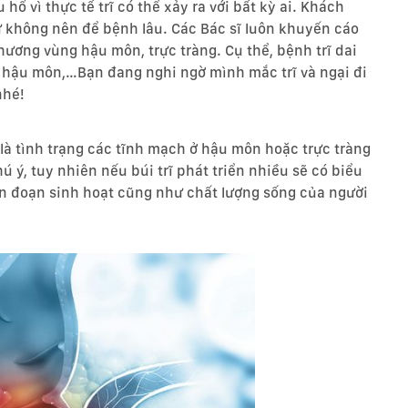
ổ vì thực tế trĩ có thể xảy ra với bất kỳ ai. Khách
 không nên để bệnh lâu. Các Bác sĩ luôn khuyến cáo
hương vùng hậu môn, trực tràng. Cụ thể, bệnh trĩ dai
 hậu môn,…Bạn đang nghi ngờ mình mắc trĩ và ngại đi
nhé!
là
tình trạng các tĩnh mạch ở hậu môn hoặc trực tràng
hú ý, tuy nhiên nếu búi trĩ phát triển nhiều sẽ có biểu
ián đoạn sinh hoạt cũng như chất lượng sống của người