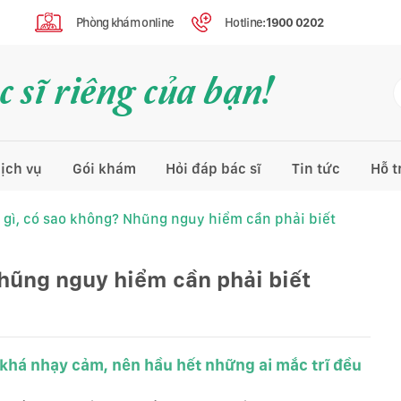
Phòng khám online
Hotline:
1900 0202
 sĩ riêng của bạn!
ịch vụ
Gói khám
Hỏi đáp bác sĩ
Tin tức
Hỗ t
à gì, có sao không? Nhũng nguy hiểm cần phải biết
Nhũng nguy hiểm cần phải biết
ng khá nhạy cảm, nên hầu hết những ai mắc trĩ đều