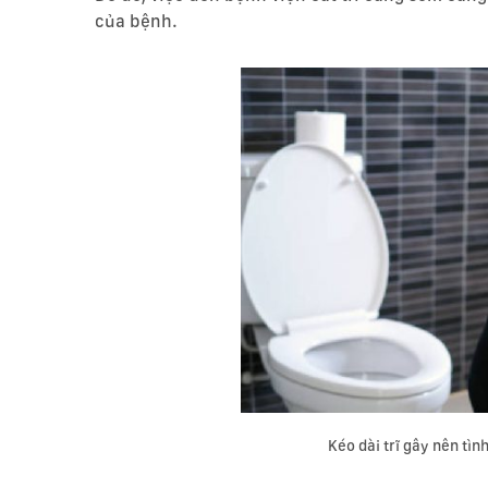
của bệnh.
Kéo dài trĩ gây nên tìn