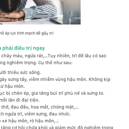
hỗ áp lực tĩnh mạch dễ gây trĩ
 phải điều trị ngay
à chảy máu, ngứa rát,…Tuy nhiên, trĩ để lâu có sao
ương nghiêm trọng. Cụ thể như sau:
ười thiếu sức sống.
 gây sưng tấy, viêm nhiễm vùng hậu môn. Không kịp
i tử hậu môn.
ục bị chèn ép, gia tăng búi trĩ phù nề và sưng to.
ỗi lần đi đại tiện.
ó thở, đau đầu, hoa mắt, chóng mặt,…
ch ngứa trĩ, viêm sưng, đau nhức.
p xe hậu môn, rò hậu môn,…
g tăng cơ hội chữa khỏi và giảm mức độ nghiêm trọng