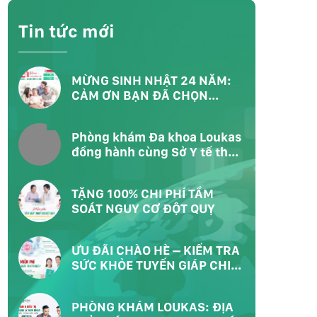
Tin tức mới
MỪNG SINH NHẬT 24 NĂM:
CẢM ƠN BẠN ĐÃ CHỌN
LOUKAS – CHỌN SỐNG KHỎE
Phòng khám Đa khoa Loukas
đồng hành cùng Sở Y tế thực
hiện chương trình khám sức
khỏe toàn dân tại Phường
TẶNG 100% CHI PHÍ TẦM
Bàn Cờ TP.HCM
SOÁT NGUY CƠ ĐỘT QUỴ
ƯU ĐÃI CHÀO HÈ – KIỂM TRA
SỨC KHỎE TUYẾN GIÁP CHI
PHÍ 0Đ
PHÒNG KHÁM LOUKAS: ĐỊA