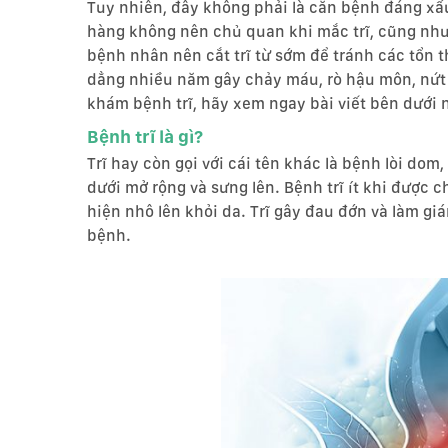
Tuy nhiên, đây không phải là căn bệnh đáng xấu h
hàng không nên chủ quan khi mắc trĩ, cũng như
bệnh nhân nên cắt trĩ từ sớm để tránh các tổn t
dẳng nhiều năm gây chảy máu, rò hậu môn, nứt
khám bệnh trĩ, hãy xem ngay bài viết bên dưới 
Bệnh trĩ là gì?
Trĩ hay còn gọi với cái tên khác là bệnh lòi dom, 
dưới mở rộng và sưng lên.
Bệnh trĩ ít khi được c
hiện nhô lên khỏi da. Trĩ gây đau đớn và làm g
bệnh.