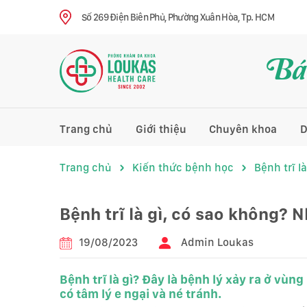
Số 269 Điện Biên Phủ, Phường Xuân Hòa, Tp. HCM
Bác
Trang chủ
Giới thiệu
Chuyên khoa
D
Trang chủ
Kiến thức bệnh học
Bệnh trĩ l
Bệnh trĩ là gì, có sao không? 
19/08/2023
Admin Loukas
Bệnh trĩ là gì? Đây là bệnh lý xảy ra ở vù
có tâm lý e ngại và né tránh.