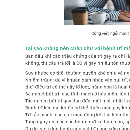
Công việc ngồi một c
Tại sao không nên chần chừ với bệnh trĩ mà
Ban đầu khi các triệu chứng của trĩ gây ra chỉ l
không, thì câu trả lời là CÓ vì gây nhiều tổn th
Suy nhược cơ thể, thường xuyên khó chịu và ng
Nhiễm trùng: do vi khuẩn xâm nhập vào búi trĩ,
thời điều trị có thể gây lở loét, nặng hơn là hoạ
Sa nghẹt búi trĩ: các tĩnh mạch ở hậu môn liên t
Tắc nghẽn búi trĩ gây đau đớn, mệt mỏi, nhất là m
Bệnh trĩ kéo dài khiến cơ thể thiếu máu gây kh
Trĩ tắc mạch, các cục máu đông kết lại, kích thí
Tăng nguy cơ mắc các bệnh: nứt kẽ hậu môn, á
Do đó, việc đến bệnh viện cắt trĩ càng sớm càn