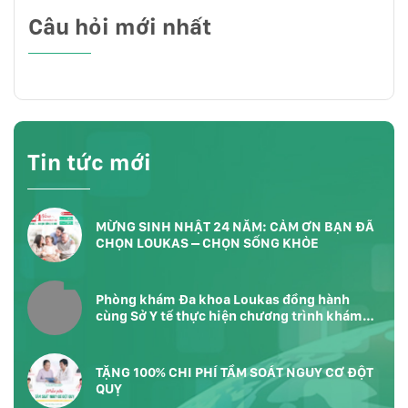
Câu hỏi mới nhất
Tin tức mới
MỪNG SINH NHẬT 24 NĂM: CẢM ƠN BẠN ĐÃ
CHỌN LOUKAS – CHỌN SỐNG KHỎE
Phòng khám Đa khoa Loukas đồng hành
cùng Sở Y tế thực hiện chương trình khám
sức khỏe toàn dân tại Phường Bàn Cờ
TP.HCM
TẶNG 100% CHI PHÍ TẦM SOÁT NGUY CƠ ĐỘT
QUỴ