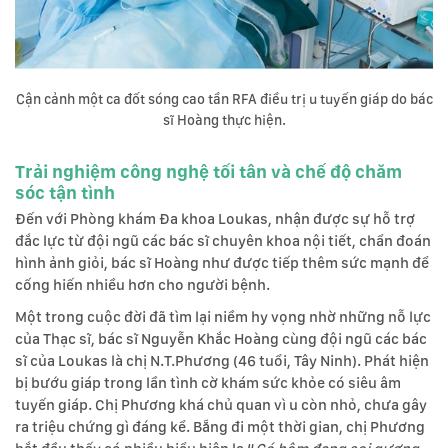
Cận cảnh một ca đốt sóng cao tần RFA điều trị u tuyến giáp do bác
sĩ Hoàng thực hiện.
Trải nghiệm công nghệ tối tân và chế độ chăm
sóc tận tình
Đến với Phòng khám Đa khoa Loukas, nhận được sự hỗ trợ
đắc lực từ đội ngũ các bác sĩ chuyên khoa nội tiết, chẩn đoán
hình ảnh giỏi, bác sĩ Hoàng như được tiếp thêm sức mạnh để
cống hiến nhiều hơn cho người bệnh.
Một trong cuộc đời đã tìm lại niềm hy vọng nhờ những nỗ lực
của Thạc sĩ, bác sĩ Nguyễn Khắc Hoàng cùng đội ngũ các bác
sĩ của Loukas là chị N.T.Phương (46 tuổi, Tây Ninh). Phát hiện
bị bướu giáp trong lần tình cờ khám sức khỏe có siêu âm
tuyến giáp. Chị Phương khá chủ quan vì u còn nhỏ, chưa gây
ra triệu chứng gì đáng kể. Bẵng đi một thời gian, chị Phương