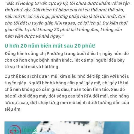
“
Bác sĩ Hoàng tư vấn cực kỳ kỹ, tôi chưa được khám với ai tận
tình như vậy. Giải thích từ bệnh của tôi cụ thể như thế nào,
nếu mổ thì có rủi ro gì, phương pháp nào là tối ưu nhất. Chỉ
cho tôi đốt u tuyến giáp RFA ra sao, có lợi ích gì. Dự kiến thời
gian điều trị chỉ khoảng 20 phút lại không đau, không cần
nằm viện được về nhà ngay.”
U hơn 20 năm biến mất sau 20 phút!
Đồng hành cùng chị Phương trong buổi điều trị ngày hôm đó
còn có hơn chục bệnh nhân khác. Tất cả mọi người đều bày
tỏ sự thoải mái và hài lòng.
Cụ thể bác sĩ chỉ đưa 1 mũi kim siêu nhỏ để tiếp cận với khối u
tuyến giáp. Người bệnh không cần phải gây mê, chỉ gây tê tại
chỗ nên không có cảm giác đau, hoàn toàn tỉnh táo. Sau đó
bác sĩ khởi động máy đốt sóng cao tần RFA đời mới, cho năng
lực cực cao, đốt cháy từng mm mô bệnh dưới hướng dẫn của
siêu âm.