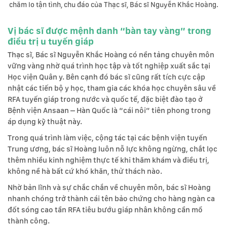
chăm lo tận tình, chu đáo của Thạc sĩ, Bác sĩ Nguyễn Khắc Hoàng.
Vị bác sĩ được mệnh danh “bàn tay vàng” trong
điều trị u tuyến giáp
Thạc sĩ, Bác sĩ Nguyễn Khắc Hoàng có nền tảng chuyên môn
vững vàng nhờ quá trình học tập và tốt nghiệp xuất sắc tại
Học viện Quân y. Bên cạnh đó bác sĩ cũng rất tích cực cập
nhật các tiến bộ y học, tham gia các khóa học chuyên sâu về
RFA tuyến giáp trong nước và quốc tế, đặc biệt đào tạo ở
Bệnh viện Ansaan – Hàn Quốc là “cái nôi” tiên phong trong
áp dụng kỹ thuật này.
Trong quá trình làm việc, cộng tác tại các bệnh viện tuyến
Trung ương, bác sĩ Hoàng luôn nỗ lực không ngừng, chắt lọc
thêm nhiều kinh nghiệm thực tế khi thăm khám và điều trị,
không nề hà bất cứ khó khăn, thử thách nào.
Nhờ bản lĩnh và sự chắc chắn về chuyên môn, bác sĩ Hoàng
nhanh chóng trở thành cái tên bảo chứng cho hàng ngàn ca
đốt sóng cao tần RFA tiêu bướu giáp nhân không cần mổ
thành công.