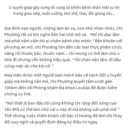
U tuyến giáp gây sưng lồi vùng cổ khiến bệnh nhân mất tự tin
trong giao tiếp, nuốt vướng, khó thở, thay đổi giọng nói…
Gia đình neo người, chồng làm ăn xa, con nhỏ nheo nhóc, chị
Phương rất sợ khi nghe đến hai chữ mổ xẻ.
“Mổ thì đau lắm
mà phải nằm viện thì ai chăm bệnh cho mình.”
Băn khoăn với
phương án mổ, chị Phương tìm đến các loại thực phẩm chức
năng rồi thuốc bắc, thuốc nam… chỉ mong có thể làm cho u
nhỏ đi nhưng vẫn không hiệu quả.
“Tôi chán nản lắm, đi đâu
cũng mặc áo che kín cổ.”
May mắn được một người bạn mách bảo về cách đốt u tuyến
giáp mà không cần mổ, chị Phương quyết tâm vượt gần
100km đến với Phòng khám Đa khoa Loukas để được kiểm
chứng cụ thể.
“Nói thật là ban đầu tôi cũng không tin rằng đốt sóng cao
tần RFA có thể làm nhỏ cái u này đi mà không cần phải mổ.”
Thế nhưng cuộc thăm khám với bác sĩ Hoàng đã làm chị thay
đổi suy nghĩ và quyết định đăng ký điều trị ngay.