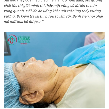
bắt đầu thấy có nhiều biểu hiện lạ “
Có hôm đang soi gương
chải tóc thì giật mình thì thấy một vùng cổ lồi lên to hơn
xung quanh. Mỗi lần ăn uống khi nuốt tôi cũng thấy vướng
vướng. Đi kiểm tra lại thì bướu to lắm rồi. Bệnh viện nói phải
mổ mới loại bỏ được u.”