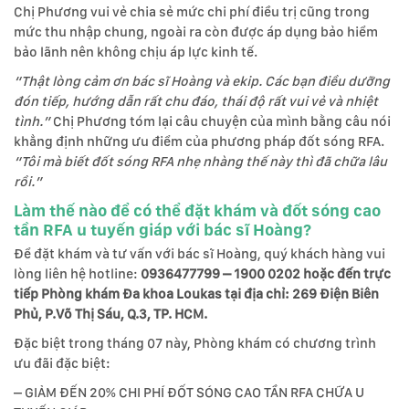
Chị Phương vui vẻ chia sẻ mức chi phí điều trị cũng trong
mức thu nhập chung, ngoài ra còn được áp dụng bảo hiểm
bảo lãnh nên không chịu áp lực kinh tế.
“Thật lòng cảm ơn bác sĩ Hoàng và ekip. Các bạn điều dưỡng
đón tiếp, hướng dẫn rất chu đáo, thái độ rất vui vẻ và nhiệt
tình.”
Chị Phương tóm lại câu chuyện của mình bằng câu nói
khẳng định những ưu điểm của phương pháp đốt sóng RFA.
“Tôi mà biết đốt sóng RFA nhẹ nhàng thế này thì đã chữa lâu
rồi.”
Làm thế nào để có thể đặt khám và đốt sóng cao
tần RFA u tuyến giáp với bác sĩ Hoàng?
Để đặt khám và tư vấn với bác sĩ Hoàng, quý khách hàng vui
lòng liên hệ hotline:
0936477799 – 1900 0202 hoặc đến trực
tiếp Phòng khám Đa khoa Loukas tại địa chỉ: 269 Điện Biên
Phủ, P.Võ Thị Sáu, Q.3, TP. HCM.
Đặc biệt trong tháng 07 này, Phòng khám có chương trình
ưu đãi đặc biệt:
– GIẢM ĐẾN 20% CHI PHÍ ĐỐT SÓNG CAO TẦN RFA CHỮA U