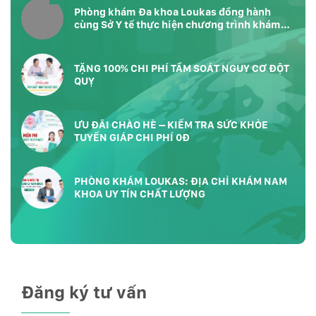
Phòng khám Đa khoa Loukas đồng hành
cùng Sở Y tế thực hiện chương trình khám
sức khỏe toàn dân tại Phường Bàn Cờ
TP.HCM
TẶNG 100% CHI PHÍ TẦM SOÁT NGUY CƠ ĐỘT
QUỴ
ƯU ĐÃI CHÀO HÈ – KIỂM TRA SỨC KHỎE
TUYẾN GIÁP CHI PHÍ 0Đ
PHÒNG KHÁM LOUKAS: ĐỊA CHỈ KHÁM NAM
KHOA UY TÍN CHẤT LƯỢNG
Đăng ký tư vấn