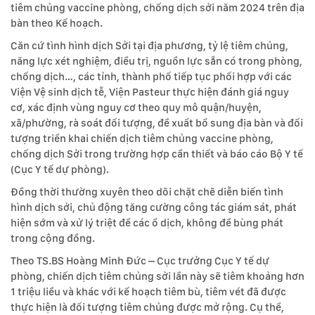
tiêm chủng vaccine phòng, chống dịch sởi năm 2024 trên địa
bàn theo Kế hoạch.
Căn cứ tình hình dịch Sởi tại địa phương, tỷ lệ tiêm chủng,
năng lực xét nghiệm, điều trị, nguồn lực sẵn có trong phòng,
chống dịch…, các tỉnh, thành phố tiếp tục phối hợp với các
Viện Vệ sinh dịch tễ, Viện Pasteur thực hiện đánh giá nguy
cơ, xác định vùng nguy cơ theo quy mô quận/huyện,
xã/phường, rà soát đối tượng, đề xuất bổ sung địa bàn và đối
tượng triển khai chiến dịch tiêm chủng vaccine phòng,
chống dịch Sởi trong trường hợp cần thiết và báo cáo Bộ Y tế
(Cục Y tế dự phòng).
Đồng thời thường xuyên theo dõi chặt chẽ diễn biến tình
hình dịch sởi, chủ động tăng cường công tác giám sát, phát
hiện sớm và xử lý triệt để các ổ dịch, không để bùng phát
trong cộng đồng.
Theo TS.BS Hoàng Minh Đức – Cục trưởng Cục Y tế dự
phòng, chiến dịch tiêm chủng sởi lần này sẽ tiêm khoảng hơn
1 triệu liều và khác với kế hoạch tiêm bù, tiêm vét đã được
thực hiện là đối tượng tiêm chủng được mở rộng. Cụ thể,