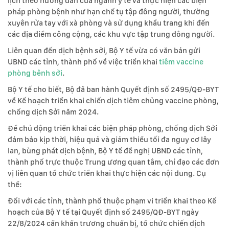
lịch theo hướng dẫn của ngành y tế và thực hiện các biện
pháp phòng bệnh như hạn chế tụ tập đông người, thường
xuyên rửa tay với xà phòng và sử dụng khẩu trang khi đến
các địa điểm công cộng, các khu vực tập trung đông người.
Liên quan đến dịch bệnh sởi, Bộ Y tế vừa có văn bản gửi
UBND các tỉnh, thành phố về việc triển khai
tiêm vaccine
phòng bênh sởi
.
Bộ Y tế cho biết, Bộ đã ban hành Quyết định số 2495/QĐ-BYT
về Kế hoạch triển khai chiến dịch tiêm chủng vaccine phòng,
chống dịch Sởi năm 2024.
Để chủ động triển khai các biện pháp phòng, chống dịch Sởi
đảm bảo kịp thời, hiệu quả và giảm thiểu tối đa nguy cơ lây
lan, bùng phát dịch bệnh, Bộ Y tế đề nghị UBND các tỉnh,
thành phố trực thuộc Trung ương quan tâm, chỉ đạo các đơn
vị liên quan tổ chức triển khai thực hiện các nội dung. Cụ
thể:
Đối với các tỉnh, thành phố thuộc phạm vi triển khai theo Kế
hoạch của Bộ Y tế tại Quyết định số 2495/QĐ-BYT ngày
22/8/2024 cần khẩn trương chuẩn bị, tổ chức chiến dịch