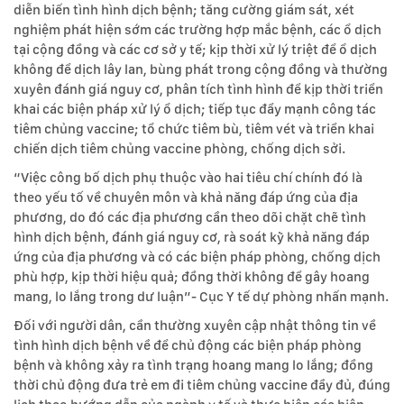
diễn biến tình hình dịch bệnh; tăng cường giám sát, xét
nghiệm phát hiện sớm các trường hợp mắc bệnh, các ổ dịch
tại cộng đồng và các cơ sở y tế; kịp thời xử lý triệt để ổ dịch
không để dịch lây lan, bùng phát trong cộng đồng và thường
xuyên đánh giá nguy cơ, phân tích tình hình để kịp thời triển
khai các biện pháp xử lý ổ dịch; tiếp tục đẩy mạnh công tác
tiêm chủng vaccine; tổ chức tiêm bù, tiêm vét và triển khai
chiến dịch tiêm chủng vaccine phòng, chống dịch sởi.
“Việc công bố dịch phụ thuộc vào hai tiêu chí chính đó là
theo yếu tố về chuyên môn và khả năng đáp ứng của địa
phương, do đó các địa phương cần theo dõi chặt chẽ tình
hình dịch bệnh, đánh giá nguy cơ, rà soát kỹ khả năng đáp
ứng của địa phương và có các biện pháp phòng, chống dịch
phù hợp, kịp thời hiệu quả; đồng thời không để gây hoang
mang, lo lắng trong dư luận”- Cục Y tế dự phòng nhấn mạnh.
Đối với người dân, cần thường xuyên cập nhật thông tin về
tình hình dịch bệnh về để chủ động các biện pháp phòng
bệnh và không xảy ra tình trạng hoang mang lo lắng; đồng
thời chủ động đưa trẻ em đi tiêm chủng vaccine đầy đủ, đúng