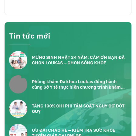
Tin tức mới
MỪNG SINH NHẬT 24 NĂM: CẢM ƠN BẠN ĐÃ
CHỌN LOUKAS – CHỌN SỐNG KHỎE
Phòng khám Đa khoa Loukas đồng hành
cùng Sở Y tế thực hiện chương trình khám
sức khỏe toàn dân tại Phường Bàn Cờ
TP.HCM
TẶNG 100% CHI PHÍ TẦM SOÁT NGUY CƠ ĐỘT
QUỴ
ƯU ĐÃI CHÀO HÈ – KIỂM TRA SỨC KHỎE
TUYẾN GIÁP CHI PHÍ 0Đ