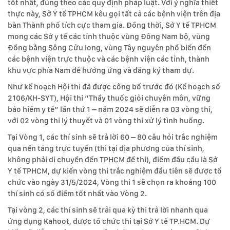
tốt nhất, đúng theo các quy định pháp luật. Với ý nghĩa thiết
thực này, Sở Y tế TPHCM kêu gọi tất cả các bệnh viện trên địa
bàn Thành phố tích cực tham gia. Đồng thời, Sở Y tế TPHCM
mong các Sở y tế các tỉnh thuộc vùng Đông Nam bộ, vùng
Đồng bằng Sông Cửu long, vùng Tây nguyên phổ biến đến
các bệnh viện trực thuộc và các bệnh viện các tỉnh, thành
khu vực phía Nam để hưởng ứng và đăng ký tham dự.
Như kế hoạch Hội thi đã được công bố trước đó (Kế hoạch số
2106/KH-SYT), Hội thi “Thầy thuốc giỏi chuyên môn, vững
bảo hiểm y tế” lần thứ 1 – năm 2024 sẽ diễn ra 03 vòng thi,
với 02 vòng thi lý thuyết và 01 vòng thi xử lý tình huống.
Tại Vòng 1, các thí sinh sẽ trả lời 60 – 80 câu hỏi trắc nghiệm
qua nền tảng trực tuyến (thi tại địa phương của thí sinh,
không phải di chuyển đến TPHCM để thi), điểm đầu cầu là Sở
Y tế TPHCM, dự kiến vòng thi trắc nghiệm đầu tiên sẽ được tổ
chức vào ngày 31/5/2024, Vòng thi 1 sẽ chọn ra khoảng 100
thí sinh có số điểm tốt nhất vào Vòng 2.
Tại vòng 2, các thí sinh sẽ trải qua kỳ thi trả lời nhanh qua
ứng dụng Kahoot, được tổ chức thi tại Sở Y tế TP.HCM. Dự