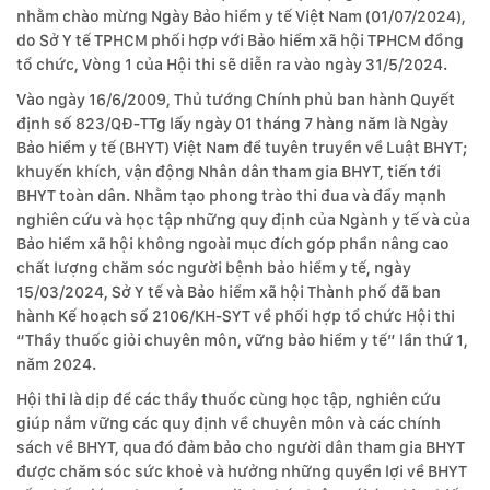
nhằm chào mừng Ngày Bảo hiểm y tế Việt Nam (01/07/2024),
do Sở Y tế TPHCM phối hợp với Bảo hiểm xã hội TPHCM đồng
tổ chức, Vòng 1 của Hội thi sẽ diễn ra vào ngày 31/5/2024.
Vào ngày 16/6/2009, Thủ tướng Chính phủ ban hành Quyết
định số 823/QĐ-TTg lấy ngày 01 tháng 7 hàng năm là Ngày
Bảo hiểm y tế (BHYT) Việt Nam để tuyên truyền về Luật BHYT;
khuyến khích, vận động Nhân dân tham gia BHYT, tiến tới
BHYT toàn dân. Nhằm tạo phong trào thi đua và đẩy mạnh
nghiên cứu và học tập những quy định của Ngành y tế và của
Bảo hiểm xã hội không ngoài mục đích góp phần nâng cao
chất lượng chăm sóc người bệnh bảo hiểm y tế, ngày
15/03/2024, Sở Y tế và Bảo hiểm xã hội Thành phố đã ban
hành Kế hoạch số 2106/KH-SYT về phối hợp tổ chức Hội thi
“Thầy thuốc giỏi chuyên môn, vững bảo hiểm y tế” lần thứ 1,
năm 2024.
Hội thi là dịp để các thầy thuốc cùng học tập, nghiên cứu
giúp nắm vững các quy định về chuyên môn và các chính
sách về BHYT, qua đó đảm bảo cho người dân tham gia BHYT
được chăm sóc sức khoẻ và hưởng những quyền lợi về BHYT