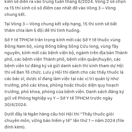
kiến sẽ diễn ra vào trung tuần tháng 6/2024. Vòng 2 sẽ chọn
ra 15 thí sinh có số điểm cao nhất để vào Vòng 3 – Vòng
chung kết.
Tại Vòng 3 – Vòng chung kết xếp hạng, 15 thí sinh sẽ bắt
thăm chia làm 5 đội để thi tình huống.
Sở Y tế TPHCM trân trọng kính mời các Sở Y tế thuộc vùng
Đông Nam bộ, vùng Đồng bằng Sông Cửu long, vùng Tây
nguyên, kính mời các bệnh viện bộ, ngành trên địa bàn Thành
phố, các bệnh viện Thành phố, bệnh viện quận/huyện, các
bệnh viện tư đăng ký và gửi danh sách thí sinh tham dự Hội
thi về Ban Tổ chức. Lưu ý Hội thi dành cho các thầy thuốc là
các bác sĩ, dược sĩ đang làm việc tại các vị trí quản lý như
trưởng, phó các khoa, phòng hoặc thuộc diện quy hoạch
trưởng, phó khoa, phòng của bệnh viện. Danh sách đăng ký
gửi về Phòng Nghiệp vụ Y – Sở Y tế TPHCM trước ngày
30/4/2024.
Dưới đây là Ngân hàng câu hỏi Hội thi “Thầy thuốc giỏi
chuyên môn, vững bảo hiểm y tế” lần thứ 1 – năm 2024 (file
đính kèm).