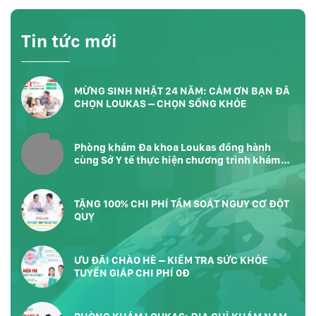
Tin tức mới
MỪNG SINH NHẬT 24 NĂM: CẢM ƠN BẠN ĐÃ
CHỌN LOUKAS – CHỌN SỐNG KHỎE
Phòng khám Đa khoa Loukas đồng hành
cùng Sở Y tế thực hiện chương trình khám
sức khỏe toàn dân tại Phường Bàn Cờ
TP.HCM
TẶNG 100% CHI PHÍ TẦM SOÁT NGUY CƠ ĐỘT
QUỴ
ƯU ĐÃI CHÀO HÈ – KIỂM TRA SỨC KHỎE
TUYẾN GIÁP CHI PHÍ 0Đ