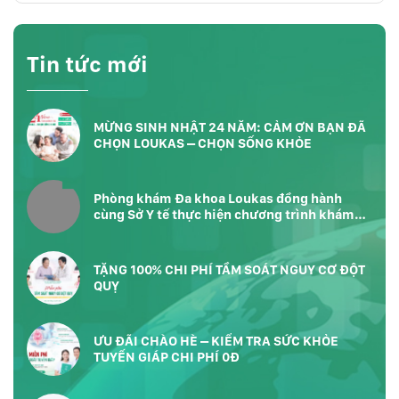
Tin tức mới
MỪNG SINH NHẬT 24 NĂM: CẢM ƠN BẠN ĐÃ
CHỌN LOUKAS – CHỌN SỐNG KHỎE
Phòng khám Đa khoa Loukas đồng hành
cùng Sở Y tế thực hiện chương trình khám
sức khỏe toàn dân tại Phường Bàn Cờ
TP.HCM
TẶNG 100% CHI PHÍ TẦM SOÁT NGUY CƠ ĐỘT
QUỴ
ƯU ĐÃI CHÀO HÈ – KIỂM TRA SỨC KHỎE
TUYẾN GIÁP CHI PHÍ 0Đ