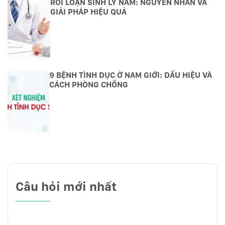
RỐI LOẠN SINH LÝ NAM: NGUYÊN NHÂN VÀ
GIẢI PHÁP HIỆU QUẢ
9 BỆNH TÌNH DỤC Ở NAM GIỚI: DẤU HIỆU VÀ
CÁCH PHÒNG CHỐNG
Câu hỏi mới nhất