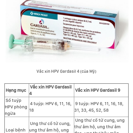
Vắc xin HPV Gardasil 4 (của Mỹ)
Vắc xin HPV Gardasil
Hạng mục
Vắc xin HPV Gardasil 9
4
Số tuýp
4 tuýp: HPV 6, 11, 16,
9 tuýp: HPV 6, 11, 16, 18,
HPV phòng
18
31, 33, 45, 52, 58
ngừa
Ung thư cổ tử cung, ung
Ung thư cổ tử cung,
thư âm hộ, ung thư âm
Loại bệnh
ung thư âm hộ, ung