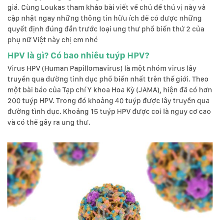
giá. Cùng Loukas tham khảo bài viết về chủ đề thú vị này và
cập nhật ngay những thông tin hữu ích để có được những
quyết định đúng đắn trước loại ung thư phổ biến thứ 2 của
phụ nữ Việt này chị em nhé
HPV là gì? Có bao nhiêu tuýp HPV?
Virus HPV (Human Papillomavirus) là một nhóm virus lây
truyền qua đường tình dục phổ biến nhất trên thế giới. Theo
một bài báo của Tạp chí Y khoa Hoa Kỳ (JAMA), hiện đã có hơn
200 tuýp HPV. Trong đó khoảng 40 tuýp được lây truyền qua
đường tình dục. Khoảng 15 tuýp HPV được coi là nguy cơ cao
và có thể gây ra ung thư.