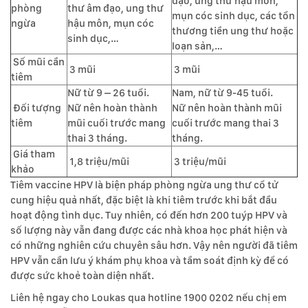
đạo, ung thư hậu môn,
phòng
thư âm đạo, ung thư
mụn cóc sinh dục, các tổn
ngừa
hậu môn, mụn cóc
thương tiền ung thư hoặc
sinh dục,…
loạn sản,…
Số mũi cần
3 mũi
3 mũi
tiêm
Nữ từ 9 – 26 tuổi.
Nam, nữ từ 9-45 tuổi.
Đối tượng
Nữ nên hoàn thành
Nữ nên hoàn thành mũi
tiêm
mũi cuối trước mang
cuối trước mang thai 3
thai 3 tháng.
tháng.
Giá tham
1,8 triệu/mũi
3 triệu/mũi
khảo
Tiêm vaccine HPV là biện pháp phòng ngừa ung thư cổ tử
cung hiệu quả nhất, đặc biệt là khi tiêm trước khi bắt đầu
hoạt động tình dục. Tuy nhiên, có đến hơn 200 tuýp HPV và
số lượng này vẫn đang được các nhà khoa học phát hiện và
có những nghiên cứu chuyên sâu hơn. Vậy nên người đã tiêm
HPV vẫn cần lưu ý khám phụ khoa và tầm soát định kỳ để có
được sức khoẻ toàn diện nhất.
Liên hệ ngay cho Loukas qua hotline 1900 0202 nếu chị em