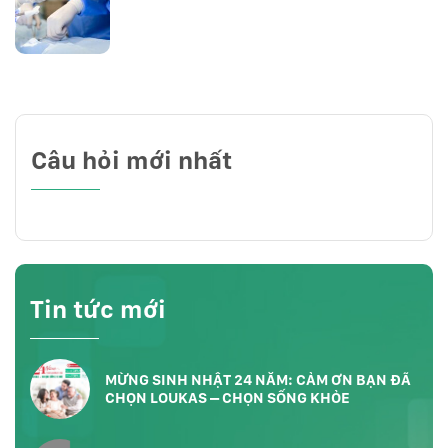
Câu hỏi mới nhất
Tin tức mới
MỪNG SINH NHẬT 24 NĂM: CẢM ƠN BẠN ĐÃ
CHỌN LOUKAS – CHỌN SỐNG KHỎE