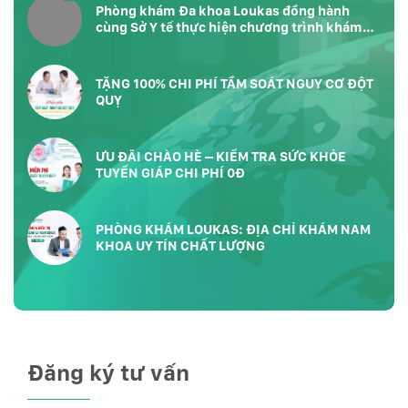
Phòng khám Đa khoa Loukas đồng hành
cùng Sở Y tế thực hiện chương trình khám
sức khỏe toàn dân tại Phường Bàn Cờ
TP.HCM
TẶNG 100% CHI PHÍ TẦM SOÁT NGUY CƠ ĐỘT
QUỴ
ƯU ĐÃI CHÀO HÈ – KIỂM TRA SỨC KHỎE
TUYẾN GIÁP CHI PHÍ 0Đ
PHÒNG KHÁM LOUKAS: ĐỊA CHỈ KHÁM NAM
KHOA UY TÍN CHẤT LƯỢNG
Đăng ký tư vấn