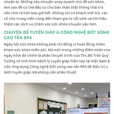
chuẩn bị. Những câu chuyện xoay quanh chủ đề sức khỏe,
làm sao để có thể đầu tư cho bản thân thật thông thái trở
nên rôm rả hơn bao giờ hết. Không chỉ có khách mời trẻ, các
cô chú trung niên cũng đến tham gia từ rất sớm và tìm hiểu
thêm các dịch vụ chăm sóc sức khỏe chuyên sâu hơn.
CHUYÊN ĐỀ TUYẾN GIÁP & CÔNG NGHỆ ĐỐT SÓNG
CAO TẦN RFA
Ngày hội sức khỏe không phải chỉ đông vì hoạt động thăm
khám sức khỏe miễn phí. Mà một trong những điểm nhấn của
ngày hôm đó chính là phần thuyết trình của Ths.BS Trần Quý
Tường về tình hình bệnh lý tuyến giáp hiện nay tại Việt Nam &
việc ứng dụng Công nghệ Đốt sóng cao tần RFA để điều trị u
lành tuyến giáp mà không cần phẫu thuật.