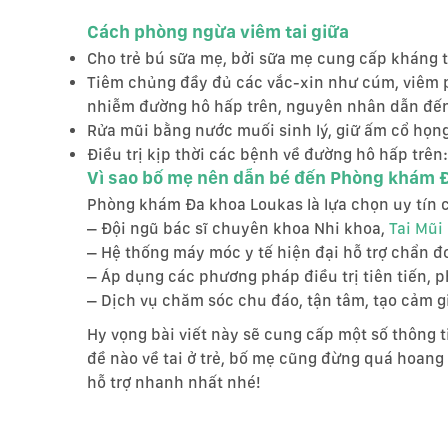
Cách phòng ngừa viêm tai giữa
Cho trẻ bú sữa mẹ, bởi sữa mẹ cung cấp kháng t
Tiêm chủng đầy đủ các vắc-xin như cúm, viêm 
nhiễm đường hô hấp trên, nguyên nhân dẫn đến 
Rửa mũi bằng nước muối sinh lý, giữ ấm cổ họng
Điều trị kịp thời các bệnh về đường hô hấp trê
Vì sao bố mẹ nên dẫn bé đến Phòng khám Đa
Phòng khám Đa khoa Loukas là lựa chọn uy tín c
– Đội ngũ bác sĩ chuyên khoa Nhi khoa,
Tai Mũi
– Hệ thống máy móc y tế hiện đại hỗ trợ chẩn đo
– Áp dụng các phương pháp điều trị tiên tiến, p
– Dịch vụ chăm sóc chu đáo, tận tâm, tạo cảm gi
Hy vọng bài viết này sẽ cung cấp một số thông 
đề nào về tai ở trẻ, bố mẹ cũng đừng quá hoa
hỗ trợ nhanh nhất nhé!