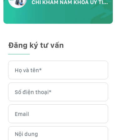
CHỈ KHÁM NAM KHOA UY TÍN
CHẤT LƯỢNG
Đăng ký tư vấn