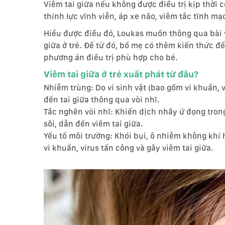
Viêm tai giữa nếu không được điều trị kịp thời
thính lực vĩnh viễn, áp xe não, viêm tắc tĩnh m
Hiểu được điều đó, Loukas muốn thông qua bài vi
giữa ở trẻ. Để từ đó, bố mẹ có thêm kiến thức 
phương án điều trị phù hợp cho bé.
Viêm tai giữa ở trẻ xuất phát từ đâu?
Nhiễm trùng: Do vi sinh vật (bao gồm vi khuẩn, 
đến tai giữa thông qua vòi nhĩ.
Tắc nghẽn vòi nhĩ: Khiến dịch nhầy ứ đọng trong
sôi, dẫn đến viêm tai giữa.
Yếu tố môi trường: Khói bụi, ô nhiễm không khí 
vi khuẩn, virus tấn công và gây viêm tai giữa.