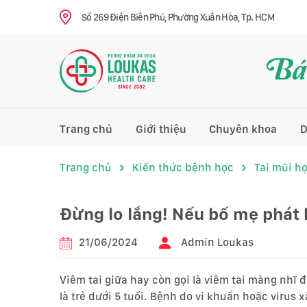
Số 269 Điện Biên Phủ, Phường Xuân Hòa, Tp. HCM
Bác
Trang chủ
Giới thiệu
Chuyên khoa
D
Trang chủ
Kiến thức bệnh học
Tai mũi h
Đừng lo lắng! Nếu bố mẹ phát h
21/06/2024
Admin Loukas
Viêm tai giữa hay còn gọi là viêm tai màng nhĩ đ
là trẻ dưới 5 tuổi. Bệnh do vi khuẩn hoặc virus 