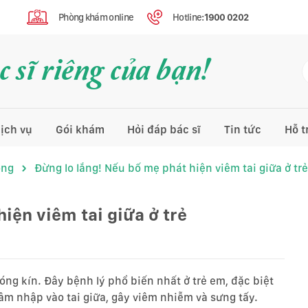
Phòng khám online
Hotline:
1900 0202
 sĩ riêng của bạn!
ịch vụ
Gói khám
Hỏi đáp bác sĩ
Tin tức
Hỗ t
ọng
Đừng lo lắng! Nếu bố mẹ phát hiện viêm tai giữa ở trẻ
iện viêm tai giữa ở trẻ
óng kín. Đây bệnh lý phổ biến nhất ở trẻ em, đặc biệt
xâm nhập vào tai giữa, gây viêm nhiễm và sưng tấy.