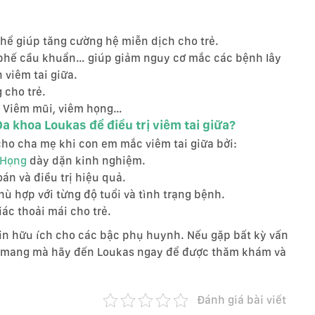
hể giúp tăng cường hệ miễn dịch cho trẻ.
phế cầu khuẩn… giúp giảm nguy cơ mắc các bệnh lây
viêm tai giữa.
 cho trẻ.
n: Viêm mũi, viêm họng…
 khoa Loukas để điều trị viêm tai giữa?
ho cha mẹ khi con em mắc viêm tai giữa bởi:
 Họng
dày dặn kinh nghiệm.
án và điều trị hiệu quả.
hù hợp với từng độ tuổi và tình trạng bệnh.
ác thoải mái cho trẻ.
tin hữu ích cho các bậc phụ huynh. Nếu gặp bất kỳ vấn
ng mang mà hãy đến Loukas ngay để được thăm khám và
Đánh giá bài viết