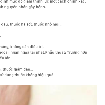
định mức độ giảm thính lực một cách chính xác.
ịnh nguyên nhân gây bệnh.
 đau, thuốc hạ sốt, thuốc nhỏ mũi…
.
háng, không cần điều trị.
 ngoài, ngăn ngừa tái phát.Phẫu thuật: Trường hợp
ều lần.
h, thuốc giảm đau…
c sử dụng thuốc không hiệu quả.