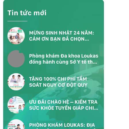
Tin tức mới
MỪNG SINH NHẬT 24 NĂM:
CẢM ƠN BẠN ĐÃ CHỌN
LOUKAS – CHỌN SỐNG KHỎE
Phòng khám Đa khoa Loukas
đồng hành cùng Sở Y tế thực
hiện chương trình khám sức
khỏe toàn dân tại Phường
TẶNG 100% CHI PHÍ TẦM
Bàn Cờ TP.HCM
SOÁT NGUY CƠ ĐỘT QUỴ
ƯU ĐÃI CHÀO HÈ – KIỂM TRA
SỨC KHỎE TUYẾN GIÁP CHI
PHÍ 0Đ
PHÒNG KHÁM LOUKAS: ĐỊA