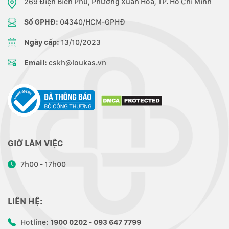
269 Điện Biên Phủ, Phường Xuân Hòa, TP. Hồ Chí Minh
Số GPHĐ:
04340/HCM-GPHĐ
Ngày cấp:
13/10/2023
Email:
cskh@loukas.vn
GIỜ LÀM VIỆC
7h00 - 17h00
LIÊN HỆ:
Hotline:
1900 0202 - 093 647 7799