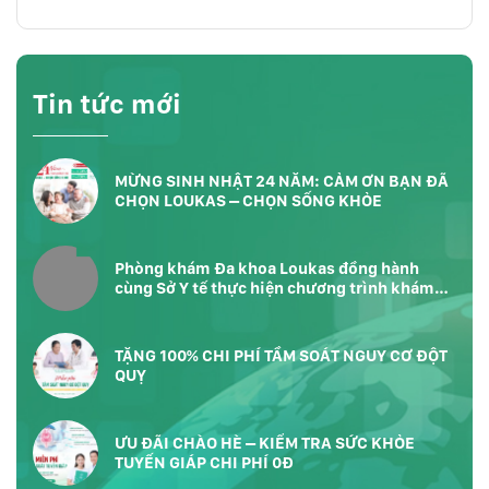
Tin tức mới
MỪNG SINH NHẬT 24 NĂM: CẢM ƠN BẠN ĐÃ
CHỌN LOUKAS – CHỌN SỐNG KHỎE
Phòng khám Đa khoa Loukas đồng hành
cùng Sở Y tế thực hiện chương trình khám
sức khỏe toàn dân tại Phường Bàn Cờ
TP.HCM
TẶNG 100% CHI PHÍ TẦM SOÁT NGUY CƠ ĐỘT
QUỴ
ƯU ĐÃI CHÀO HÈ – KIỂM TRA SỨC KHỎE
TUYẾN GIÁP CHI PHÍ 0Đ