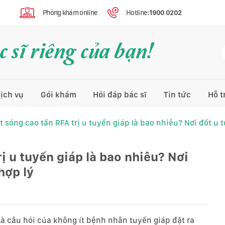
Phòng khám online
Hotline:
1900 0202
 sĩ riêng của bạn!
ịch vụ
Gói khám
Hỏi đáp bác sĩ
Tin tức
Hỗ t
t sóng cao tần RFA trị u tuyến giáp là bao nhiêu? Nơi đốt u t
rị u tuyến giáp là bao nhiêu? Nơi
hợp lý
Là câu hỏi của không ít bệnh nhân tuyến giáp đặt ra