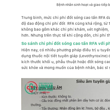
Bệnh nhân sinh hoạt và giao tiếp 
Trung bình, mức chi phí đốt sóng cao tần RFA da
độ dao động chi phí đốt RFA cũng khá rộng, từ 10
không bao gồm khác chi phí khám, xét nghiệm, 
hơn. Nhưng trên thực tế khi cộng dồn, chi phí th
So sánh chi phí đốt sóng cao tần RFA với ph
Hiện nay, có nhiều phương pháp điều trị u tuyến
dụng thuốc nội tiết tuyến giáp (Levothyroxine) 
kích thước khối u, phẫu thuật hoặc đốt sóng cao
sức khỏe và mong muốn của bệnh nhân, bác sĩ s