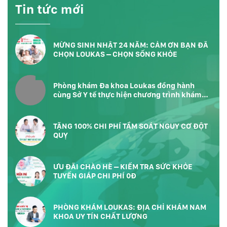
Tin tức mới
MỪNG SINH NHẬT 24 NĂM: CẢM ƠN BẠN ĐÃ
CHỌN LOUKAS – CHỌN SỐNG KHỎE
Phòng khám Đa khoa Loukas đồng hành
cùng Sở Y tế thực hiện chương trình khám
sức khỏe toàn dân tại Phường Bàn Cờ
TP.HCM
TẶNG 100% CHI PHÍ TẦM SOÁT NGUY CƠ ĐỘT
QUỴ
ƯU ĐÃI CHÀO HÈ – KIỂM TRA SỨC KHỎE
TUYẾN GIÁP CHI PHÍ 0Đ
PHÒNG KHÁM LOUKAS: ĐỊA CHỈ KHÁM NAM
KHOA UY TÍN CHẤT LƯỢNG