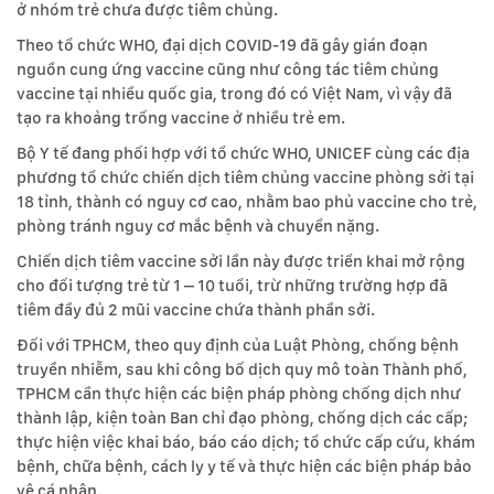
ở nhóm trẻ chưa được tiêm chủng.
Theo tổ chức WHO, đại dịch COVID-19 đã gây gián đoạn
nguồn cung ứng vaccine cũng như công tác tiêm chủng
vaccine tại nhiều quốc gia, trong đó có Việt Nam, vì vậy đã
tạo ra khoảng trống vaccine ở nhiều trẻ em.
Bộ Y tế đang phối hợp với tổ chức WHO, UNICEF cùng các địa
phương tổ chức chiến dịch tiêm chủng vaccine phòng sởi tại
18 tỉnh, thành có nguy cơ cao, nhằm bao phủ vaccine cho trẻ,
phòng tránh nguy cơ mắc bệnh và chuyển nặng.
Chiến dịch tiêm vaccine sởi lần này được triển khai mở rộng
cho đối tượng trẻ từ 1 – 10 tuổi, trừ những trường hợp đã
tiêm đầy đủ 2 mũi vaccine chứa thành phần sởi.
Đối với TPHCM, theo quy định của Luật Phòng, chống bệnh
truyền nhiễm, sau khi công bố dịch quy mô toàn Thành phố,
TPHCM cần thực hiện các biện pháp phòng chống dịch như
thành lập, kiện toàn Ban chỉ đạo phòng, chống dịch các cấp;
thực hiện việc khai báo, báo cáo dịch; tổ chức cấp cứu, khám
bệnh, chữa bệnh, cách ly y tế và thực hiện các biện pháp bảo
vệ cá nhân.